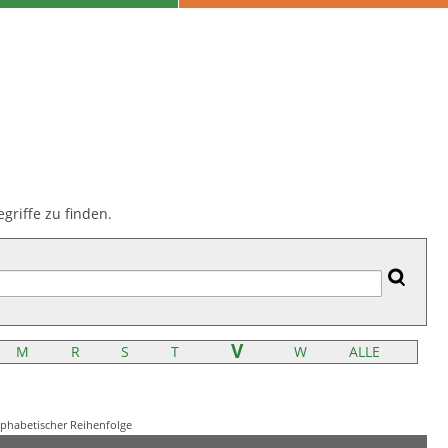
riffe zu finden.
V
M
R
S
T
W
ALLE
lphabetischer Reihenfolge