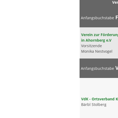
Ve
F
Anfangsbuchstabe
Verein zur Förderun
in Ahornberg e.V
Vorsitzende
Monika Nestvogel
Anfangsbuchstabe
VdK - Ortsverband 
Bärbl Stolberg