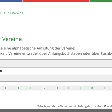
 Kultur
>
Vereine
r Vereine
e eine alphabetische Auflistung der Vereine:
hkeit, Vereine entweder über Anfangsbuchstaben oder über Suchbeg
D
E
F
G
H
I
J
K
L
Tabelle mit den 4 Vereinen mit Anfangsbuchstaben
V
in a