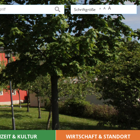
A
A
suchen
Schriftgröße
A
IZEIT & KULTUR
WIRTSCHAFT & STANDORT