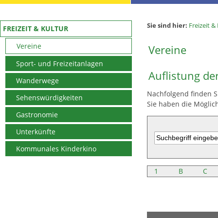
Sie sind hier:
Freizeit &
FREIZEIT & KULTUR
Vereine
Vereine
Sport- und Freizeitanlagen
Auflistung de
Wanderwege
Nachfolgend finden Si
Sehenswürdigkeiten
Sie haben die Möglic
Gastronomie
Unterkünfte
Kommunales Kinderkino
1
B
C