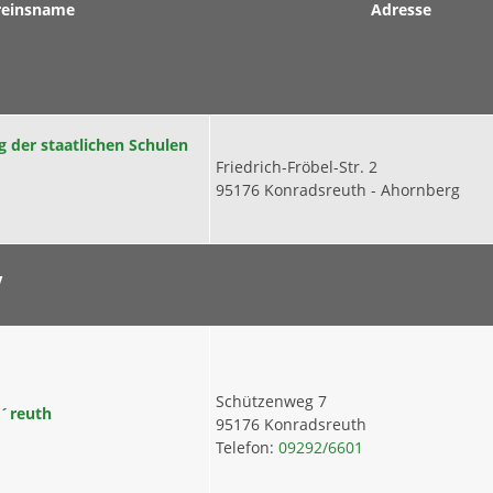
reinsname
Adresse
g der staatlichen Schulen
Friedrich-Fröbel-Str. 2
95176 Konradsreuth - Ahornberg
V
Schützenweg 7
K´reuth
95176 Konradsreuth
Telefon:
09292/6601