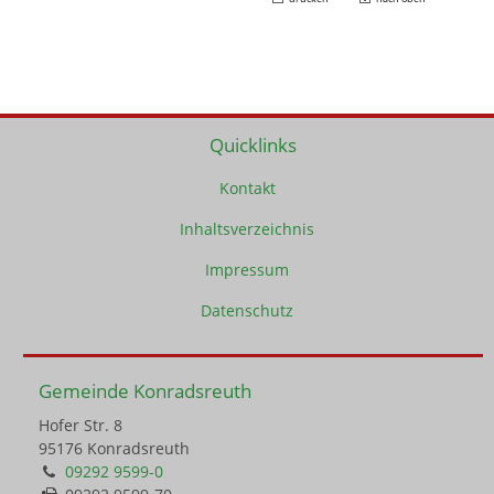
Quicklinks
Kontakt
Inhaltsverzeichnis
Impressum
Datenschutz
Gemeinde Konradsreuth
Hofer Str. 8
95176 Konradsreuth
09292 9599-0