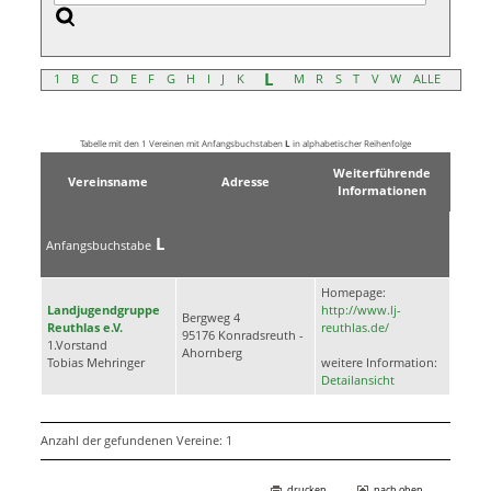
L
1
B
C
D
E
F
G
H
I
J
K
M
R
S
T
V
W
ALLE
Tabelle mit den 1 Vereinen mit Anfangsbuchstaben
L
in alphabetischer Reihenfolge
Weiterführende
Vereinsname
Adresse
Informationen
L
Anfangsbuchstabe
Homepage:
Landjugendgruppe
http://www.lj-
Bergweg 4
Reuthlas e.V.
reuthlas.de/
95176 Konradsreuth -
1.Vorstand
Ahornberg
Tobias Mehringer
weitere Information:
Detailansicht
Anzahl der gefundenen Vereine: 1
drucken
nach oben