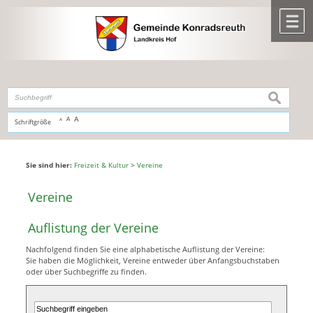
Zum Inhalt
,
zur Navigation
oder
zur Startseite
springen.
chließen
M
suchen
A
A
Schriftgröße
A
Sie sind hier:
Freizeit & Kultur
>
Vereine
Vereine
Auflistung der Vereine
Nachfolgend finden Sie eine alphabetische Auflistung der Vereine:
Sie haben die Möglichkeit, Vereine entweder über Anfangsbuchstaben
oder über Suchbegriffe zu finden.