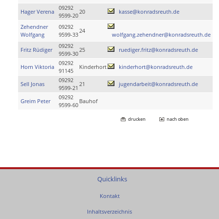
09292
Hager Verena
20
kasse@konradsreuth.de
9599-20
Zehendner
09292
24
Wolfgang
9599-33
wolfgang.zehendner@konradsreuth.de
09292
Fritz Rüdiger
25
ruediger.fritz@konradsreuth.de
9599-30
09292
Horn Viktoria
Kinderhort
kinderhort@konradsreuth.de
91145
09292
Sell Jonas
21
jugendarbeit@konradsreuth.de
9599-21
09292
Greim Peter
Bauhof
9599-60
drucken
nach oben
Quicklinks
Kontakt
Inhaltsverzeichnis