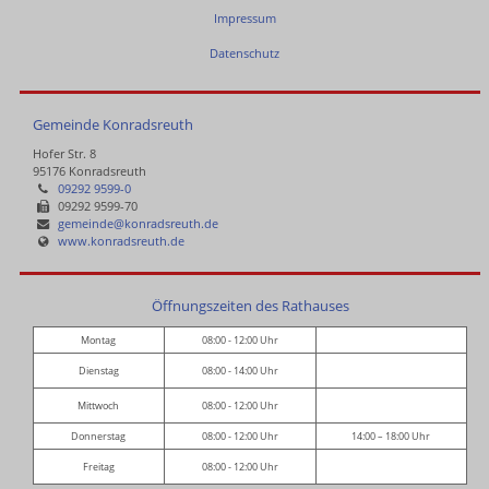
Impressum
Datenschutz
Gemeinde Konradsreuth
Hofer Str. 8
95176 Konradsreuth
09292 9599-0
09292 9599-70
gemeinde@konradsreuth.de
www.konradsreuth.de
Öffnungszeiten des Rathauses
Montag
08:00 - 12:00 Uhr
Dienstag
08:00 - 14:00 Uhr
Mittwoch
08:00 - 12:00 Uhr
Donnerstag
08:00 - 12:00 Uhr
14:00 – 18:00 Uhr
Freitag
08:00 - 12:00 Uhr