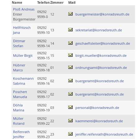
Name
Telefon
Zimmer
Mail
Ploß Andreas
09292
Erster
12
buergermeister@konradsreuth.de
9599-0
Bürgermeister
Hellfritzsch
09292
13
sekretariat@konradsreuth.de
Jana
9599-10
Dittmar
09292
14
geschaeftsleiter@konradsreuth.de
Stefan
9599-14
09292
Müller Birgit
15
birgit.mueller@konradsreuth.de
9599-15
Hübner
09292
01
ordnungsamt@konradsreuth.de
Marco
9599-18
Koschemann
09292
02
buergeramt@konradsreuth.de
Sabrina
9599-16
Poschert
09292
02
buergeramt@konradsreuth.de
Manuela
9599-17
Döhla
09292
03
personal@konradsreuth.de
Marina
9599-19
Müller
09292
22
kaemmerei@konradsreuth.de
Roland
9599-22
Reifenrath
09292
23
jeniffer.reifenrath@konradsreuth.de
Jeniffer
9599-23