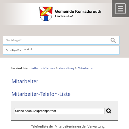
Zum Inhalt
,
zur Navigation
oder
zur Startseite
springen.
chließen
M
suchen
A
A
Schriftgröße
A
Sie sind hier:
Rathaus & Service
>
Verwaltung
>
Mitarbeiter
Mitarbeiter
Mitarbeiter-Telefon-Liste
Telefonliste der Mitarbeiter/innen der Verwaltung