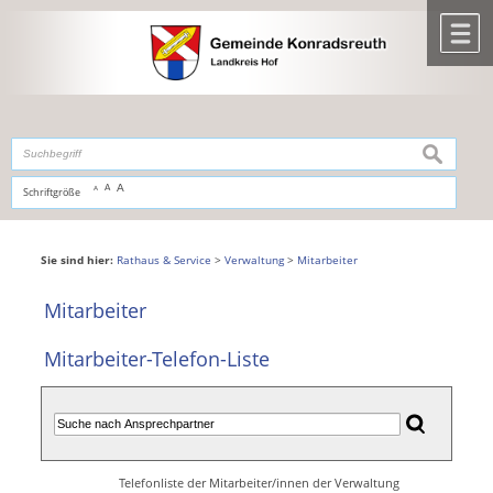
Zum Inhalt
,
zur Navigation
oder
zur Startseite
springen.
chließen
M
suchen
A
A
Schriftgröße
A
Sie sind hier:
Rathaus & Service
>
Verwaltung
>
Mitarbeiter
Mitarbeiter
Mitarbeiter-Telefon-Liste
Telefonliste der Mitarbeiter/innen der Verwaltung