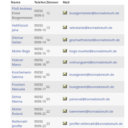
Name
Telefon
Zimmer
Mail
Ploß Andreas
09292
Erster
12
buergermeister@konradsreuth.de
9599-0
Bürgermeister
Hellfritzsch
09292
13
sekretariat@konradsreuth.de
Jana
9599-10
Dittmar
09292
14
geschaeftsleiter@konradsreuth.de
Stefan
9599-14
09292
Müller Birgit
15
birgit.mueller@konradsreuth.de
9599-15
Hübner
09292
01
ordnungsamt@konradsreuth.de
Marco
9599-18
Koschemann
09292
02
buergeramt@konradsreuth.de
Sabrina
9599-16
Poschert
09292
02
buergeramt@konradsreuth.de
Manuela
9599-17
Döhla
09292
03
personal@konradsreuth.de
Marina
9599-19
Müller
09292
22
kaemmerei@konradsreuth.de
Roland
9599-22
Reifenrath
09292
23
jeniffer.reifenrath@konradsreuth.de
Jeniffer
9599-23