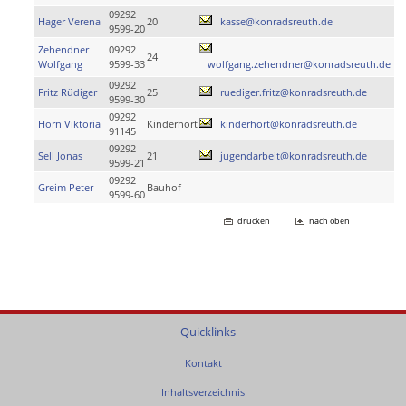
09292
Hager Verena
20
kasse@konradsreuth.de
9599-20
Zehendner
09292
24
Wolfgang
9599-33
wolfgang.zehendner@konradsreuth.de
09292
Fritz Rüdiger
25
ruediger.fritz@konradsreuth.de
9599-30
09292
Horn Viktoria
Kinderhort
kinderhort@konradsreuth.de
91145
09292
Sell Jonas
21
jugendarbeit@konradsreuth.de
9599-21
09292
Greim Peter
Bauhof
9599-60
drucken
nach oben
Quicklinks
Kontakt
Inhaltsverzeichnis