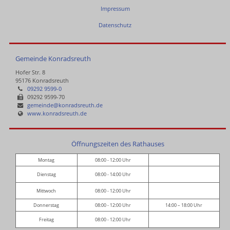
Impressum
Datenschutz
Gemeinde Konradsreuth
Hofer Str. 8
95176 Konradsreuth
09292 9599-0
09292 9599-70
gemeinde@konradsreuth.de
www.konradsreuth.de
Öffnungszeiten des Rathauses
Montag
08:00 - 12:00 Uhr
Dienstag
08:00 - 14:00 Uhr
Mittwoch
08:00 - 12:00 Uhr
Donnerstag
08:00 - 12:00 Uhr
14:00 – 18:00 Uhr
Freitag
08:00 - 12:00 Uhr