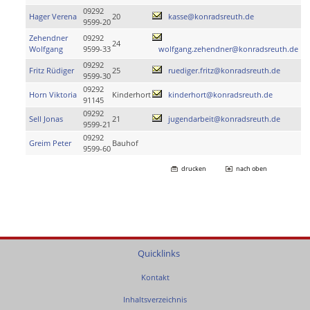
09292
Hager Verena
20
kasse@konradsreuth.de
9599-20
Zehendner
09292
24
Wolfgang
9599-33
wolfgang.zehendner@konradsreuth.de
09292
Fritz Rüdiger
25
ruediger.fritz@konradsreuth.de
9599-30
09292
Horn Viktoria
Kinderhort
kinderhort@konradsreuth.de
91145
09292
Sell Jonas
21
jugendarbeit@konradsreuth.de
9599-21
09292
Greim Peter
Bauhof
9599-60
drucken
nach oben
Quicklinks
Kontakt
Inhaltsverzeichnis