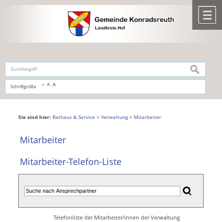
Zum Inhalt
,
zur Navigation
oder
zur Startseite
springen.
chließen
M
suchen
A
A
Schriftgröße
A
Sie sind hier:
Rathaus & Service
>
Verwaltung
>
Mitarbeiter
Mitarbeiter
Mitarbeiter-Telefon-Liste
Telefonliste der Mitarbeiter/innen der Verwaltung