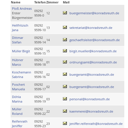
Name
Telefon
Zimmer
Mail
Ploß Andreas
09292
Erster
12
buergermeister@konradsreuth.de
9599-0
Bürgermeister
Hellfritzsch
09292
13
sekretariat@konradsreuth.de
Jana
9599-10
Dittmar
09292
14
geschaeftsleiter@konradsreuth.de
Stefan
9599-14
09292
Müller Birgit
15
birgit.mueller@konradsreuth.de
9599-15
Hübner
09292
01
ordnungsamt@konradsreuth.de
Marco
9599-18
Koschemann
09292
02
buergeramt@konradsreuth.de
Sabrina
9599-16
Poschert
09292
02
buergeramt@konradsreuth.de
Manuela
9599-17
Döhla
09292
03
personal@konradsreuth.de
Marina
9599-19
Müller
09292
22
kaemmerei@konradsreuth.de
Roland
9599-22
Reifenrath
09292
23
jeniffer.reifenrath@konradsreuth.de
Jeniffer
9599-23