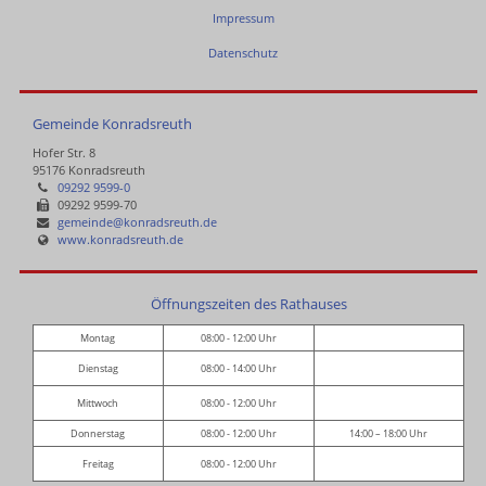
Impressum
Datenschutz
Gemeinde Konradsreuth
Hofer Str. 8
95176 Konradsreuth
09292 9599-0
09292 9599-70
gemeinde@konradsreuth.de
www.konradsreuth.de
Öffnungszeiten des Rathauses
Montag
08:00 - 12:00 Uhr
Dienstag
08:00 - 14:00 Uhr
Mittwoch
08:00 - 12:00 Uhr
Donnerstag
08:00 - 12:00 Uhr
14:00 – 18:00 Uhr
Freitag
08:00 - 12:00 Uhr