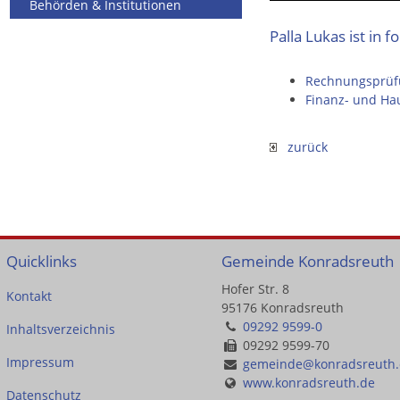
Behörden & Institutionen
Palla Lukas ist in 
Rechnungsprüf
Finanz- und Ha
zurück
Quicklinks
Gemeinde Konradsreuth
Hofer Str. 8
Kontakt
95176 Konradsreuth
09292 9599-0
Inhaltsverzeichnis
09292 9599-70
Impressum
gemeinde@konradsreuth
www.konradsreuth.de
Datenschutz