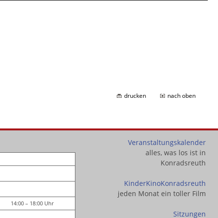
drucken
nach oben
Veranstaltungskalender
alles, was los ist in
Konradsreuth
KinderKinoKonradsreuth
jeden Monat ein toller Film
14:00 – 18:00 Uhr
Sitzungen