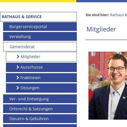
Sie sind hier:
Rathaus &
RATHAUS & SERVICE
Bürgerserviceportal
Mitglieder
Verwaltung
Gemeinderat
Mitglieder
Ausschüsse
Fraktionen
Sitzungen
Ver- und Entsorgung
Ortsrecht & Satzungen
Steuern & Gebühren