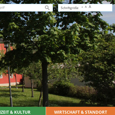
A
A
suchen
Schriftgröße
A
IZEIT & KULTUR
WIRTSCHAFT & STANDORT