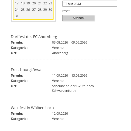
17
18
19
20
21
22
23
24
25
26
27
28
29
30
reset
31
Dorffest des FC Ahornberg
Termin:
08.08.2026
–
09.08.2026
Kategorie:
Vereine
Ort:
Ahornberg
Froschburgkärwa
Termin:
11.09.2026
–
13.09.2026
Kategorie:
Vereine
Ort:
Scheune an der GVStr. nach
Schwarzenfurth
Weinfest in Wölbersbach
Termin:
12.09.2026
Kategorie:
Vereine