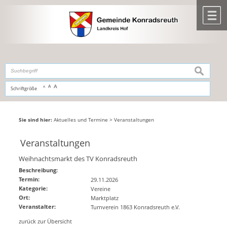
Zum Inhalt
,
zur Navigation
oder
zur Startseite
springen.
chließen
M
suchen
A
A
Schriftgröße
A
Sie sind hier:
Aktuelles und Termine
>
Veranstaltungen
Veranstaltungen
Weihnachtsmarkt des TV Konradsreuth
Beschreibung:
Termin:
29.11.2026
Kategorie:
Vereine
Ort:
Marktplatz
Veranstalter:
Turnverein 1863 Konradsreuth e.V.
zurück zur Übersicht