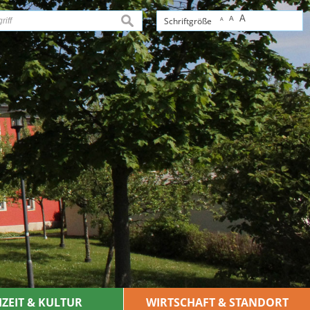
A
A
suchen
Schriftgröße
A
IZEIT & KULTUR
WIRTSCHAFT & STANDORT