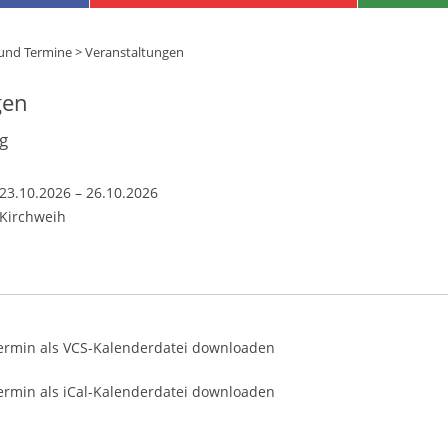
 und Termine
>
Veranstaltungen
gen
g
23.10.2026
–
26.10.2026
Kirchweih
ermin als VCS-Kalenderdatei downloaden
rmin als iCal-Kalenderdatei downloaden