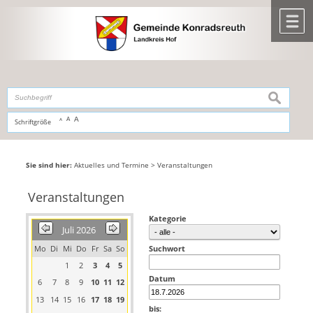
Zum Inhalt
,
zur Navigation
oder
zur Startseite
springen.
chließen
M
suchen
A
A
Schriftgröße
A
Sie sind hier:
Aktuelles und Termine
>
Veranstaltungen
Veranstaltungen
Kategorie
Juli 2026
Mo
Di
Mi
Do
Fr
Sa
So
Suchwort
1
2
3
4
5
Datum
6
7
8
9
10
11
12
13
14
15
16
17
18
19
bis: