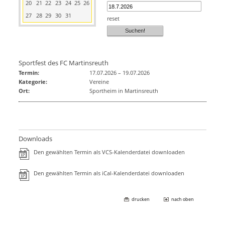
20
21
22
23
24
25
26
27
28
29
30
31
reset
Sportfest des FC Martinsreuth
Termin:
17.07.2026
–
19.07.2026
Kategorie:
Vereine
Ort:
Sportheim in Martinsreuth
Downloads
Den gewählten Termin als VCS-Kalenderdatei downloaden
Den gewählten Termin als iCal-Kalenderdatei downloaden
drucken
nach oben