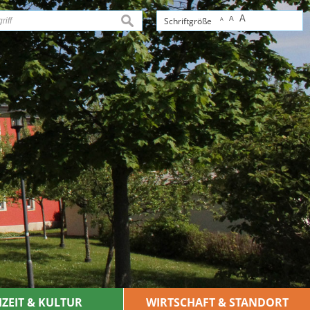
A
A
suchen
Schriftgröße
A
IZEIT & KULTUR
WIRTSCHAFT & STANDORT