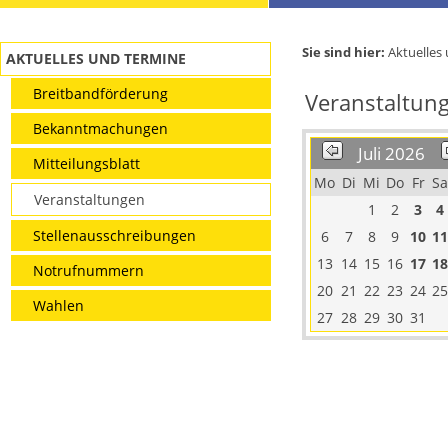
Sie sind hier:
Aktuelles
AKTUELLES UND TERMINE
Breitbandförderung
Veranstaltun
Bekanntmachungen
Juli 2026
Mitteilungsblatt
Mo
Di
Mi
Do
Fr
Sa
Veranstaltungen
1
2
3
4
Stellenausschreibungen
6
7
8
9
10
11
13
14
15
16
17
18
Notrufnummern
20
21
22
23
24
25
Wahlen
27
28
29
30
31