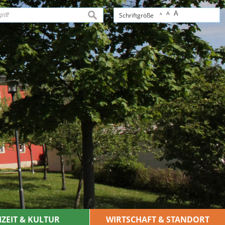
A
A
suchen
Schriftgröße
A
IZEIT & KULTUR
WIRTSCHAFT & STANDORT