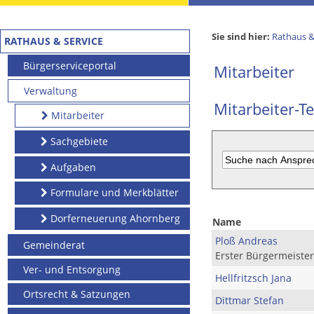
Sie sind hier:
Rathaus &
RATHAUS & SERVICE
Bürgerserviceportal
Mitarbeiter
Verwaltung
Mitarbeiter-Te
Mitarbeiter
Sachgebiete
Aufgaben
Formulare und Merkblätter
Dorferneuerung Ahornberg
Name
Ploß Andreas
Gemeinderat
Erster Bürgermeister
Ver- und Entsorgung
Hellfritzsch Jana
Ortsrecht & Satzungen
Dittmar Stefan