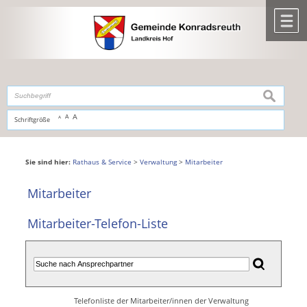
Zum Inhalt
,
zur Navigation
oder
zur Startseite
springen.
chließen
M
suchen
A
A
Schriftgröße
A
Sie sind hier:
Rathaus & Service
>
Verwaltung
>
Mitarbeiter
Mitarbeiter
Mitarbeiter-Telefon-Liste
Telefonliste der Mitarbeiter/innen der Verwaltung