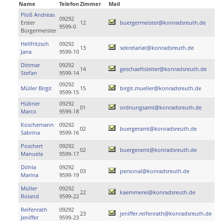
Name
Telefon
Zimmer
Mail
Ploß Andreas
09292
Erster
12
buergermeister@konradsreuth.de
9599-0
Bürgermeister
Hellfritzsch
09292
13
sekretariat@konradsreuth.de
Jana
9599-10
Dittmar
09292
14
geschaeftsleiter@konradsreuth.de
Stefan
9599-14
09292
Müller Birgit
15
birgit.mueller@konradsreuth.de
9599-15
Hübner
09292
01
ordnungsamt@konradsreuth.de
Marco
9599-18
Koschemann
09292
02
buergeramt@konradsreuth.de
Sabrina
9599-16
Poschert
09292
02
buergeramt@konradsreuth.de
Manuela
9599-17
Döhla
09292
03
personal@konradsreuth.de
Marina
9599-19
Müller
09292
22
kaemmerei@konradsreuth.de
Roland
9599-22
Reifenrath
09292
23
jeniffer.reifenrath@konradsreuth.de
Jeniffer
9599-23