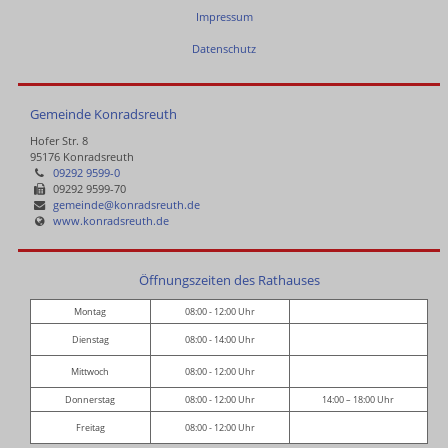
Impressum
Datenschutz
Gemeinde Konradsreuth
Hofer Str. 8
95176 Konradsreuth
09292 9599-0
09292 9599-70
gemeinde@konradsreuth.de
www.konradsreuth.de
Öffnungszeiten des Rathauses
Montag
08:00 - 12:00 Uhr
Dienstag
08:00 - 14:00 Uhr
Mittwoch
08:00 - 12:00 Uhr
Donnerstag
08:00 - 12:00 Uhr
14:00 – 18:00 Uhr
Freitag
08:00 - 12:00 Uhr