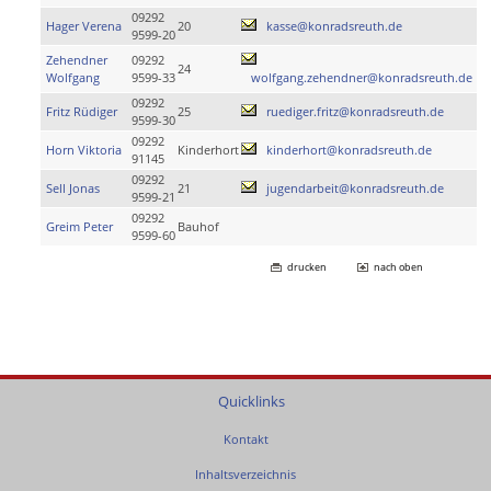
09292
Hager Verena
20
kasse@konradsreuth.de
9599-20
Zehendner
09292
24
Wolfgang
9599-33
wolfgang.zehendner@konradsreuth.de
09292
Fritz Rüdiger
25
ruediger.fritz@konradsreuth.de
9599-30
09292
Horn Viktoria
Kinderhort
kinderhort@konradsreuth.de
91145
09292
Sell Jonas
21
jugendarbeit@konradsreuth.de
9599-21
09292
Greim Peter
Bauhof
9599-60
drucken
nach oben
Quicklinks
Kontakt
Inhaltsverzeichnis