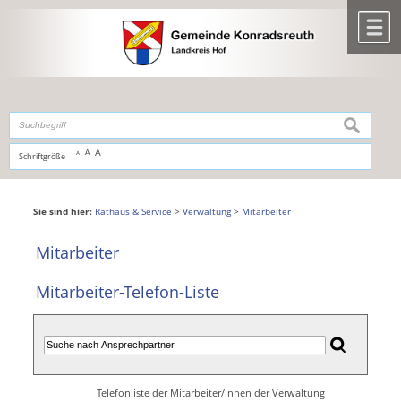
Zum Inhalt
,
zur Navigation
oder
zur Startseite
springen.
chließen
M
suchen
A
A
Schriftgröße
A
Sie sind hier:
Rathaus & Service
>
Verwaltung
>
Mitarbeiter
Mitarbeiter
Mitarbeiter-Telefon-Liste
Telefonliste der Mitarbeiter/innen der Verwaltung