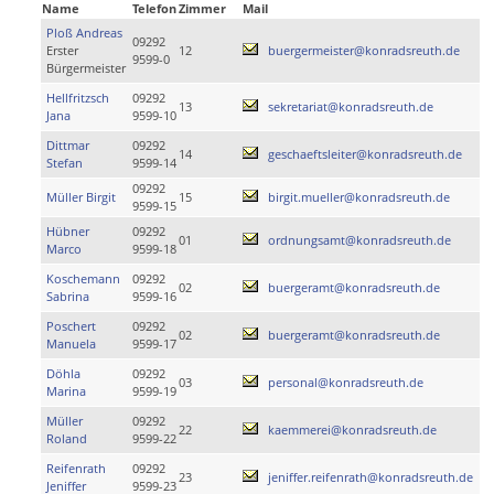
Name
Telefon
Zimmer
Mail
Ploß Andreas
09292
Erster
12
buergermeister@konradsreuth.de
9599-0
Bürgermeister
Hellfritzsch
09292
13
sekretariat@konradsreuth.de
Jana
9599-10
Dittmar
09292
14
geschaeftsleiter@konradsreuth.de
Stefan
9599-14
09292
Müller Birgit
15
birgit.mueller@konradsreuth.de
9599-15
Hübner
09292
01
ordnungsamt@konradsreuth.de
Marco
9599-18
Koschemann
09292
02
buergeramt@konradsreuth.de
Sabrina
9599-16
Poschert
09292
02
buergeramt@konradsreuth.de
Manuela
9599-17
Döhla
09292
03
personal@konradsreuth.de
Marina
9599-19
Müller
09292
22
kaemmerei@konradsreuth.de
Roland
9599-22
Reifenrath
09292
23
jeniffer.reifenrath@konradsreuth.de
Jeniffer
9599-23