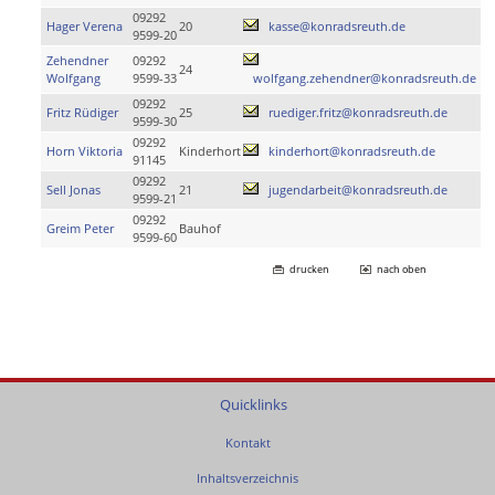
09292
Hager Verena
20
kasse@konradsreuth.de
9599-20
Zehendner
09292
24
Wolfgang
9599-33
wolfgang.zehendner@konradsreuth.de
09292
Fritz Rüdiger
25
ruediger.fritz@konradsreuth.de
9599-30
09292
Horn Viktoria
Kinderhort
kinderhort@konradsreuth.de
91145
09292
Sell Jonas
21
jugendarbeit@konradsreuth.de
9599-21
09292
Greim Peter
Bauhof
9599-60
drucken
nach oben
Quicklinks
Kontakt
Inhaltsverzeichnis