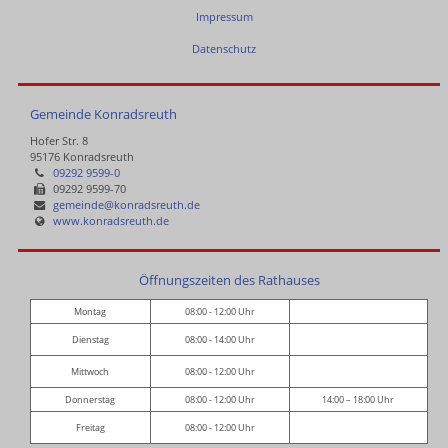
Impressum
Datenschutz
Gemeinde Konradsreuth
Hofer Str. 8
95176 Konradsreuth
09292 9599-0
09292 9599-70
gemeinde@konradsreuth.de
www.konradsreuth.de
Öffnungszeiten des Rathauses
Montag
08:00 - 12:00 Uhr
Dienstag
08:00 - 14:00 Uhr
Mittwoch
08:00 - 12:00 Uhr
Donnerstag
08:00 - 12:00 Uhr
14:00 – 18:00 Uhr
Freitag
08:00 - 12:00 Uhr