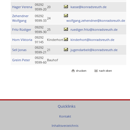
09292
Hager Verena
20
kasse@konradsreuth.de
9599-20
Zehendner
09292
24
Wolfgang
9599-33
wolfgang.zehendner@konradsreuth.de
09292
Fritz Rüdiger
25
ruediger.fritz@konradsreuth.de
9599-30
09292
Horn Viktoria
Kinderhort
kinderhort@konradsreuth.de
91145
09292
Sell Jonas
21
jugendarbeit@konradsreuth.de
9599-21
09292
Greim Peter
Bauhof
9599-60
drucken
nach oben
Quicklinks
Kontakt
Inhaltsverzeichnis