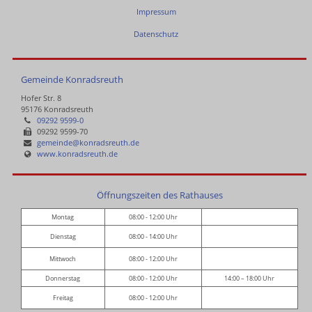
Impressum
Datenschutz
Gemeinde Konradsreuth
Hofer Str. 8
95176 Konradsreuth
09292 9599-0
09292 9599-70
gemeinde@konradsreuth.de
www.konradsreuth.de
Öffnungszeiten des Rathauses
Montag
08:00 - 12:00 Uhr
Dienstag
08:00 - 14:00 Uhr
Mittwoch
08:00 - 12:00 Uhr
Donnerstag
08:00 - 12:00 Uhr
14:00 – 18:00 Uhr
Freitag
08:00 - 12:00 Uhr