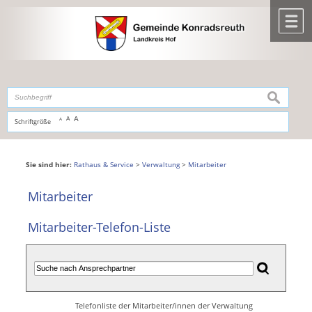
Zum Inhalt
,
zur Navigation
oder
zur Startseite
springen.
chließen
M
suchen
A
A
Schriftgröße
A
Sie sind hier:
Rathaus & Service
>
Verwaltung
>
Mitarbeiter
Mitarbeiter
Mitarbeiter-Telefon-Liste
Telefonliste der Mitarbeiter/innen der Verwaltung