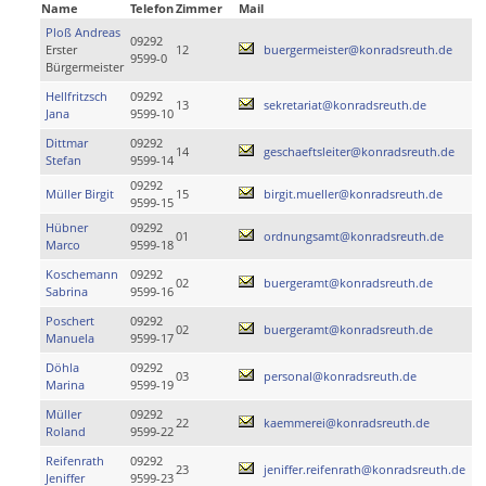
Name
Telefon
Zimmer
Mail
Ploß Andreas
09292
Erster
12
buergermeister@konradsreuth.de
9599-0
Bürgermeister
Hellfritzsch
09292
13
sekretariat@konradsreuth.de
Jana
9599-10
Dittmar
09292
14
geschaeftsleiter@konradsreuth.de
Stefan
9599-14
09292
Müller Birgit
15
birgit.mueller@konradsreuth.de
9599-15
Hübner
09292
01
ordnungsamt@konradsreuth.de
Marco
9599-18
Koschemann
09292
02
buergeramt@konradsreuth.de
Sabrina
9599-16
Poschert
09292
02
buergeramt@konradsreuth.de
Manuela
9599-17
Döhla
09292
03
personal@konradsreuth.de
Marina
9599-19
Müller
09292
22
kaemmerei@konradsreuth.de
Roland
9599-22
Reifenrath
09292
23
jeniffer.reifenrath@konradsreuth.de
Jeniffer
9599-23