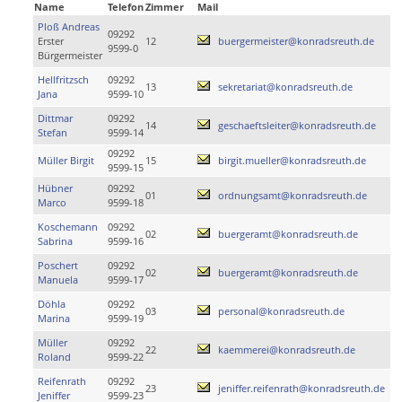
Name
Telefon
Zimmer
Mail
Ploß Andreas
09292
Erster
12
buergermeister@konradsreuth.de
9599-0
Bürgermeister
Hellfritzsch
09292
13
sekretariat@konradsreuth.de
Jana
9599-10
Dittmar
09292
14
geschaeftsleiter@konradsreuth.de
Stefan
9599-14
09292
Müller Birgit
15
birgit.mueller@konradsreuth.de
9599-15
Hübner
09292
01
ordnungsamt@konradsreuth.de
Marco
9599-18
Koschemann
09292
02
buergeramt@konradsreuth.de
Sabrina
9599-16
Poschert
09292
02
buergeramt@konradsreuth.de
Manuela
9599-17
Döhla
09292
03
personal@konradsreuth.de
Marina
9599-19
Müller
09292
22
kaemmerei@konradsreuth.de
Roland
9599-22
Reifenrath
09292
23
jeniffer.reifenrath@konradsreuth.de
Jeniffer
9599-23