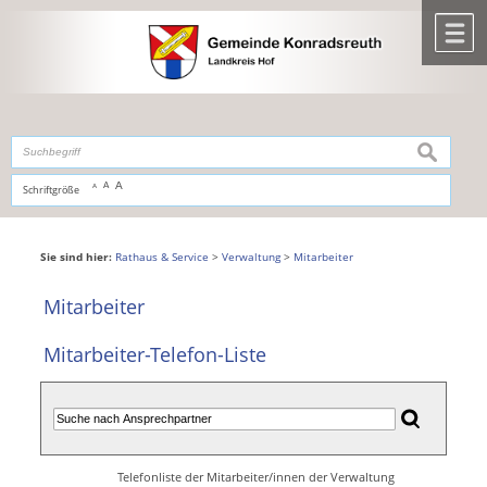
Zum Inhalt
,
zur Navigation
oder
zur Startseite
springen.
chließen
M
suchen
A
A
Schriftgröße
A
Sie sind hier:
Rathaus & Service
>
Verwaltung
>
Mitarbeiter
Mitarbeiter
Mitarbeiter-Telefon-Liste
Telefonliste der Mitarbeiter/innen der Verwaltung