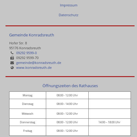
Impressum
Datenschutz
Gemeinde Konradsreuth
Hofer Str. 8
95176 Konradsreuth
09292 9599-0
09292 9599-70
gemeinde@konradsreuth.de
www.konradsreuth.de
Öffnungszeiten des Rathauses
Montag
08:00 - 12:00 Uhr
Dienstag
08:00 - 14:00 Uhr
Mittwoch
08:00 - 12:00 Uhr
Donnerstag
08:00 - 12:00 Uhr
14:00 – 18:00 Uhr
Freitag
08:00 - 12:00 Uhr