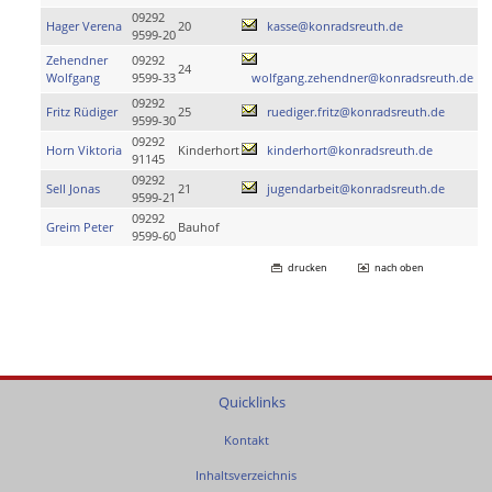
09292
Hager Verena
20
kasse@konradsreuth.de
9599-20
Zehendner
09292
24
Wolfgang
9599-33
wolfgang.zehendner@konradsreuth.de
09292
Fritz Rüdiger
25
ruediger.fritz@konradsreuth.de
9599-30
09292
Horn Viktoria
Kinderhort
kinderhort@konradsreuth.de
91145
09292
Sell Jonas
21
jugendarbeit@konradsreuth.de
9599-21
09292
Greim Peter
Bauhof
9599-60
drucken
nach oben
Quicklinks
Kontakt
Inhaltsverzeichnis