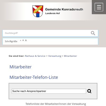
Zum Inhalt
,
zur Navigation
oder
zur Startseite
springen.
chließen
M
suchen
A
A
Schriftgröße
A
Sie sind hier:
Rathaus & Service
>
Verwaltung
>
Mitarbeiter
Mitarbeiter
Mitarbeiter-Telefon-Liste
Telefonliste der Mitarbeiter/innen der Verwaltung