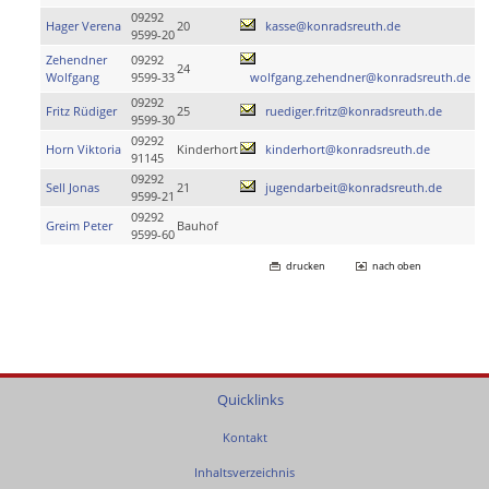
09292
Hager Verena
20
kasse@konradsreuth.de
9599-20
Zehendner
09292
24
Wolfgang
9599-33
wolfgang.zehendner@konradsreuth.de
09292
Fritz Rüdiger
25
ruediger.fritz@konradsreuth.de
9599-30
09292
Horn Viktoria
Kinderhort
kinderhort@konradsreuth.de
91145
09292
Sell Jonas
21
jugendarbeit@konradsreuth.de
9599-21
09292
Greim Peter
Bauhof
9599-60
drucken
nach oben
Quicklinks
Kontakt
Inhaltsverzeichnis