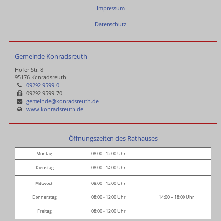
Impressum
Datenschutz
Gemeinde Konradsreuth
Hofer Str. 8
95176 Konradsreuth
09292 9599-0
09292 9599-70
gemeinde@konradsreuth.de
www.konradsreuth.de
Öffnungszeiten des Rathauses
Montag
08:00 - 12:00 Uhr
Dienstag
08:00 - 14:00 Uhr
Mittwoch
08:00 - 12:00 Uhr
Donnerstag
08:00 - 12:00 Uhr
14:00 – 18:00 Uhr
Freitag
08:00 - 12:00 Uhr