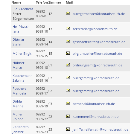
Name
Telefon
Zimmer
Mail
Ploß Andreas
09292
Erster
12
buergermeister@konradsreuth.de
9599-0
Bürgermeister
Hellfritzsch
09292
13
sekretariat@konradsreuth.de
Jana
9599-10
Dittmar
09292
14
geschaeftsleiter@konradsreuth.de
Stefan
9599-14
09292
Müller Birgit
15
birgit.mueller@konradsreuth.de
9599-15
Hübner
09292
01
ordnungsamt@konradsreuth.de
Marco
9599-18
Koschemann
09292
02
buergeramt@konradsreuth.de
Sabrina
9599-16
Poschert
09292
02
buergeramt@konradsreuth.de
Manuela
9599-17
Döhla
09292
03
personal@konradsreuth.de
Marina
9599-19
Müller
09292
22
kaemmerei@konradsreuth.de
Roland
9599-22
Reifenrath
09292
23
jeniffer.reifenrath@konradsreuth.de
Jeniffer
9599-23