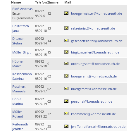
Name
Telefon
Zimmer
Mail
Ploß Andreas
09292
Erster
12
buergermeister@konradsreuth.de
9599-0
Bürgermeister
Hellfritzsch
09292
13
sekretariat@konradsreuth.de
Jana
9599-10
Dittmar
09292
14
geschaeftsleiter@konradsreuth.de
Stefan
9599-14
09292
Müller Birgit
15
birgit.mueller@konradsreuth.de
9599-15
Hübner
09292
01
ordnungsamt@konradsreuth.de
Marco
9599-18
Koschemann
09292
02
buergeramt@konradsreuth.de
Sabrina
9599-16
Poschert
09292
02
buergeramt@konradsreuth.de
Manuela
9599-17
Döhla
09292
03
personal@konradsreuth.de
Marina
9599-19
Müller
09292
22
kaemmerei@konradsreuth.de
Roland
9599-22
Reifenrath
09292
23
jeniffer.reifenrath@konradsreuth.de
Jeniffer
9599-23