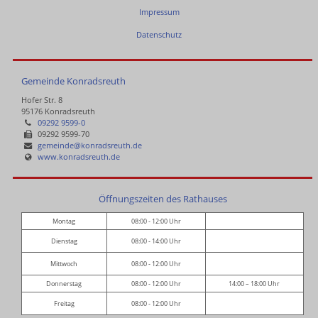
Impressum
Datenschutz
Gemeinde Konradsreuth
Hofer Str. 8
95176 Konradsreuth
09292 9599-0
09292 9599-70
gemeinde@konradsreuth.de
www.konradsreuth.de
Öffnungszeiten des Rathauses
Montag
08:00 - 12:00 Uhr
Dienstag
08:00 - 14:00 Uhr
Mittwoch
08:00 - 12:00 Uhr
Donnerstag
08:00 - 12:00 Uhr
14:00 – 18:00 Uhr
Freitag
08:00 - 12:00 Uhr