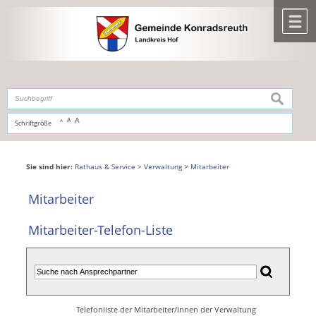
Zum Inhalt
,
zur Navigation
oder
zur Startseite
springen.
chließen
M
suchen
A
A
Schriftgröße
A
Sie sind hier:
Rathaus & Service
>
Verwaltung
>
Mitarbeiter
Mitarbeiter
Mitarbeiter-Telefon-Liste
Telefonliste der Mitarbeiter/innen der Verwaltung