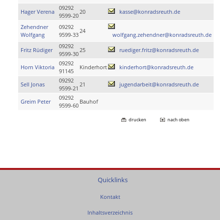
09292
Hager Verena
20
kasse@konradsreuth.de
9599-20
Zehendner
09292
24
Wolfgang
9599-33
wolfgang.zehendner@konradsreuth.de
09292
Fritz Rüdiger
25
ruediger.fritz@konradsreuth.de
9599-30
09292
Horn Viktoria
Kinderhort
kinderhort@konradsreuth.de
91145
09292
Sell Jonas
21
jugendarbeit@konradsreuth.de
9599-21
09292
Greim Peter
Bauhof
9599-60
drucken
nach oben
Quicklinks
Kontakt
Inhaltsverzeichnis