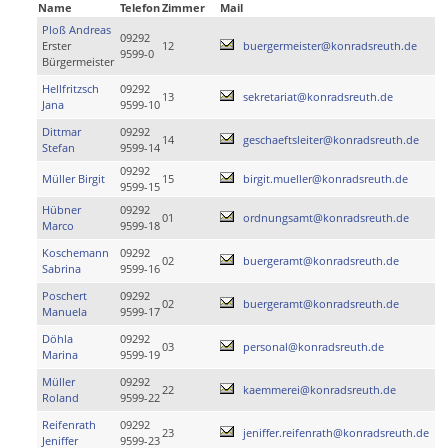
Name
Telefon
Zimmer
Mail
Ploß Andreas
09292
Erster
12
buergermeister@konradsreuth.de
9599-0
Bürgermeister
Hellfritzsch
09292
13
sekretariat@konradsreuth.de
Jana
9599-10
Dittmar
09292
14
geschaeftsleiter@konradsreuth.de
Stefan
9599-14
09292
Müller Birgit
15
birgit.mueller@konradsreuth.de
9599-15
Hübner
09292
01
ordnungsamt@konradsreuth.de
Marco
9599-18
Koschemann
09292
02
buergeramt@konradsreuth.de
Sabrina
9599-16
Poschert
09292
02
buergeramt@konradsreuth.de
Manuela
9599-17
Döhla
09292
03
personal@konradsreuth.de
Marina
9599-19
Müller
09292
22
kaemmerei@konradsreuth.de
Roland
9599-22
Reifenrath
09292
23
jeniffer.reifenrath@konradsreuth.de
Jeniffer
9599-23