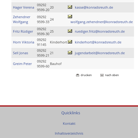
09292
Hager Verena
20
kasse@konradsreuth.de
9599-20
Zehendner
09292
24
Wolfgang
9599-33
wolfgang.zehendner@konradsreuth.de
09292
Fritz Rüdiger
25
ruediger.fritz@konradsreuth.de
9599-30
09292
Horn Viktoria
Kinderhort
kinderhort@konradsreuth.de
91145
09292
Sell Jonas
21
jugendarbeit@konradsreuth.de
9599-21
09292
Greim Peter
Bauhof
9599-60
drucken
nach oben
Quicklinks
Kontakt
Inhaltsverzeichnis