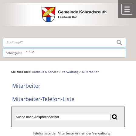
Zum Inhalt
,
zur Navigation
oder
zur Startseite
springen.
chließen
M
suchen
A
A
Schriftgröße
A
Sie sind hier:
Rathaus & Service
>
Verwaltung
>
Mitarbeiter
Mitarbeiter
Mitarbeiter-Telefon-Liste
Telefonliste der Mitarbeiter/innen der Verwaltung