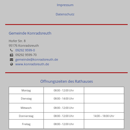
Impressum
Datenschutz
Gemeinde Konradsreuth
Hofer Str. 8
95176 Konradsreuth
09292 9599-0
09292 9599-70
gemeinde@konradsreuth.de
www.konradsreuth.de
Öffnungszeiten des Rathauses
Montag
08:00 - 12:00 Uhr
Dienstag
08:00 - 14:00 Uhr
Mittwoch
08:00 - 12:00 Uhr
Donnerstag
08:00 - 12:00 Uhr
14:00 – 18:00 Uhr
Freitag
08:00 - 12:00 Uhr