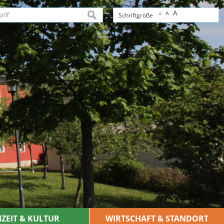
A
A
suchen
Schriftgröße
A
IZEIT & KULTUR
WIRTSCHAFT & STANDORT