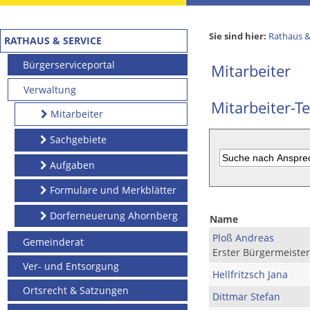
Sie sind hier:
Rathaus &
RATHAUS & SERVICE
Bürgerserviceportal
Mitarbeiter
Verwaltung
Mitarbeiter-Te
Mitarbeiter
Sachgebiete
Aufgaben
Formulare und Merkblätter
Dorferneuerung Ahornberg
Name
Ploß Andreas
Gemeinderat
Erster Bürgermeister
Ver- und Entsorgung
Hellfritzsch Jana
Ortsrecht & Satzungen
Dittmar Stefan