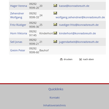
09292
Hager Verena
20
kasse@konradsreuth.de
9599-20
Zehendner
09292
24
Wolfgang
9599-33
wolfgang.zehendner@konradsreuth.de
09292
Fritz Rüdiger
25
ruediger.fritz@konradsreuth.de
9599-30
09292
Horn Viktoria
Kinderhort
kinderhort@konradsreuth.de
91145
09292
Sell Jonas
21
jugendarbeit@konradsreuth.de
9599-21
09292
Greim Peter
Bauhof
9599-60
drucken
nach oben
Quicklinks
Kontakt
Inhaltsverzeichnis