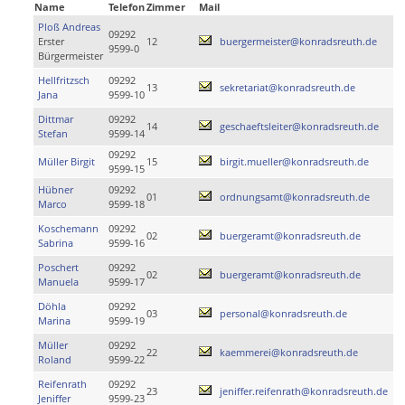
Name
Telefon
Zimmer
Mail
Ploß Andreas
09292
Erster
12
buergermeister@konradsreuth.de
9599-0
Bürgermeister
Hellfritzsch
09292
13
sekretariat@konradsreuth.de
Jana
9599-10
Dittmar
09292
14
geschaeftsleiter@konradsreuth.de
Stefan
9599-14
09292
Müller Birgit
15
birgit.mueller@konradsreuth.de
9599-15
Hübner
09292
01
ordnungsamt@konradsreuth.de
Marco
9599-18
Koschemann
09292
02
buergeramt@konradsreuth.de
Sabrina
9599-16
Poschert
09292
02
buergeramt@konradsreuth.de
Manuela
9599-17
Döhla
09292
03
personal@konradsreuth.de
Marina
9599-19
Müller
09292
22
kaemmerei@konradsreuth.de
Roland
9599-22
Reifenrath
09292
23
jeniffer.reifenrath@konradsreuth.de
Jeniffer
9599-23