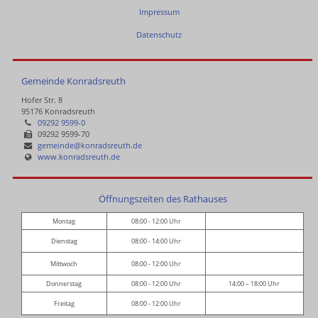
Impressum
Datenschutz
Gemeinde Konradsreuth
Hofer Str. 8
95176 Konradsreuth
09292 9599-0
09292 9599-70
gemeinde@konradsreuth.de
www.konradsreuth.de
Öffnungszeiten des Rathauses
Montag
08:00 - 12:00 Uhr
Dienstag
08:00 - 14:00 Uhr
Mittwoch
08:00 - 12:00 Uhr
Donnerstag
08:00 - 12:00 Uhr
14:00 – 18:00 Uhr
Freitag
08:00 - 12:00 Uhr