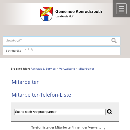
Zum Inhalt
,
zur Navigation
oder
zur Startseite
springen.
chließen
M
suchen
A
A
Schriftgröße
A
Sie sind hier:
Rathaus & Service
>
Verwaltung
>
Mitarbeiter
Mitarbeiter
Mitarbeiter-Telefon-Liste
Telefonliste der Mitarbeiter/innen der Verwaltung