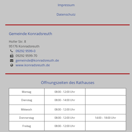
Impressum
Datenschutz
Gemeinde Konradsreuth
Hofer Str. 8
95176 Konradsreuth
09292 9599-0
09292 9599-70
gemeinde@konradsreuth.de
www.konradsreuth.de
Öffnungszeiten des Rathauses
Montag
08:00 - 12:00 Uhr
Dienstag
08:00 - 14:00 Uhr
Mittwoch
08:00 - 12:00 Uhr
Donnerstag
08:00 - 12:00 Uhr
14:00 – 18:00 Uhr
Freitag
08:00 - 12:00 Uhr