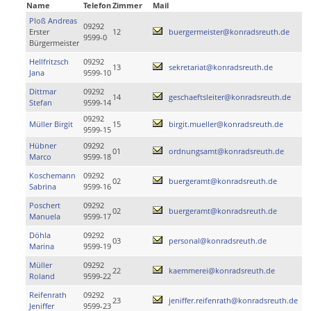
Name
Telefon
Zimmer
Mail
Ploß Andreas
09292
Erster
12
buergermeister@konradsreuth.de
9599-0
Bürgermeister
Hellfritzsch
09292
13
sekretariat@konradsreuth.de
Jana
9599-10
Dittmar
09292
14
geschaeftsleiter@konradsreuth.de
Stefan
9599-14
09292
Müller Birgit
15
birgit.mueller@konradsreuth.de
9599-15
Hübner
09292
01
ordnungsamt@konradsreuth.de
Marco
9599-18
Koschemann
09292
02
buergeramt@konradsreuth.de
Sabrina
9599-16
Poschert
09292
02
buergeramt@konradsreuth.de
Manuela
9599-17
Döhla
09292
03
personal@konradsreuth.de
Marina
9599-19
Müller
09292
22
kaemmerei@konradsreuth.de
Roland
9599-22
Reifenrath
09292
23
jeniffer.reifenrath@konradsreuth.de
Jeniffer
9599-23