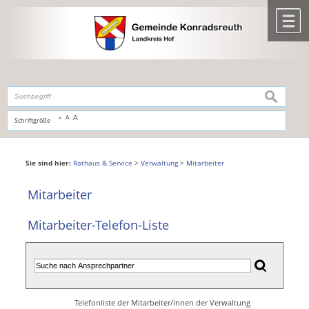
Zum Inhalt
,
zur Navigation
oder
zur Startseite
springen.
chließen
M
suchen
A
A
Schriftgröße
A
Sie sind hier:
Rathaus & Service
>
Verwaltung
>
Mitarbeiter
Mitarbeiter
Mitarbeiter-Telefon-Liste
Telefonliste der Mitarbeiter/innen der Verwaltung