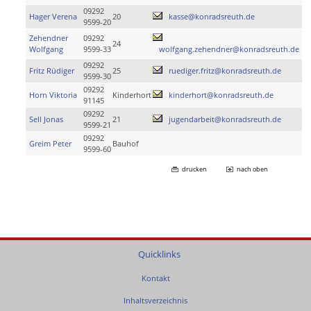
09292
Hager Verena
20
kasse@konradsreuth.de
9599-20
Zehendner
09292
24
Wolfgang
9599-33
wolfgang.zehendner@konradsreuth.de
09292
Fritz Rüdiger
25
ruediger.fritz@konradsreuth.de
9599-30
09292
Horn Viktoria
Kinderhort
kinderhort@konradsreuth.de
91145
09292
Sell Jonas
21
jugendarbeit@konradsreuth.de
9599-21
09292
Greim Peter
Bauhof
9599-60
drucken
nach oben
Quicklinks
Kontakt
Inhaltsverzeichnis