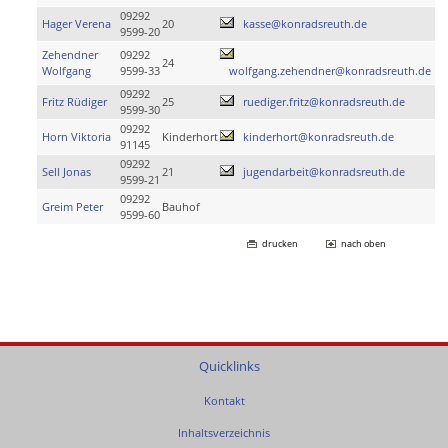
09292
Hager Verena
20
kasse@konradsreuth.de
9599-20
Zehendner
09292
24
Wolfgang
9599-33
wolfgang.zehendner@konradsreuth.de
09292
Fritz Rüdiger
25
ruediger.fritz@konradsreuth.de
9599-30
09292
Horn Viktoria
Kinderhort
kinderhort@konradsreuth.de
91145
09292
Sell Jonas
21
jugendarbeit@konradsreuth.de
9599-21
09292
Greim Peter
Bauhof
9599-60
drucken
nach oben
Quicklinks
Kontakt
Inhaltsverzeichnis