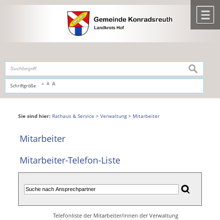
Zum Inhalt
,
zur Navigation
oder
zur Startseite
springen.
chließen
M
suchen
A
A
Schriftgröße
A
Sie sind hier:
Rathaus & Service
>
Verwaltung
>
Mitarbeiter
Mitarbeiter
Mitarbeiter-Telefon-Liste
Telefonliste der Mitarbeiter/innen der Verwaltung