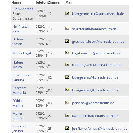
Name
Telefon
Zimmer
Mail
Ploß Andreas
09292
Erster
12
buergermeister@konradsreuth.de
9599-0
Bürgermeister
Hellfritzsch
09292
13
sekretariat@konradsreuth.de
Jana
9599-10
Dittmar
09292
14
geschaeftsleiter@konradsreuth.de
Stefan
9599-14
09292
Müller Birgit
15
birgit.mueller@konradsreuth.de
9599-15
Hübner
09292
01
ordnungsamt@konradsreuth.de
Marco
9599-18
Koschemann
09292
02
buergeramt@konradsreuth.de
Sabrina
9599-16
Poschert
09292
02
buergeramt@konradsreuth.de
Manuela
9599-17
Döhla
09292
03
personal@konradsreuth.de
Marina
9599-19
Müller
09292
22
kaemmerei@konradsreuth.de
Roland
9599-22
Reifenrath
09292
23
jeniffer.reifenrath@konradsreuth.de
Jeniffer
9599-23