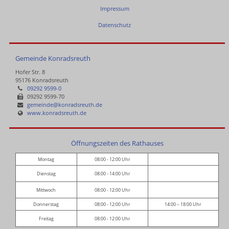
Impressum
Datenschutz
Gemeinde Konradsreuth
Hofer Str. 8
95176 Konradsreuth
09292 9599-0
09292 9599-70
gemeinde@konradsreuth.de
www.konradsreuth.de
Öffnungszeiten des Rathauses
Montag
08:00 - 12:00 Uhr
Dienstag
08:00 - 14:00 Uhr
Mittwoch
08:00 - 12:00 Uhr
Donnerstag
08:00 - 12:00 Uhr
14:00 – 18:00 Uhr
Freitag
08:00 - 12:00 Uhr