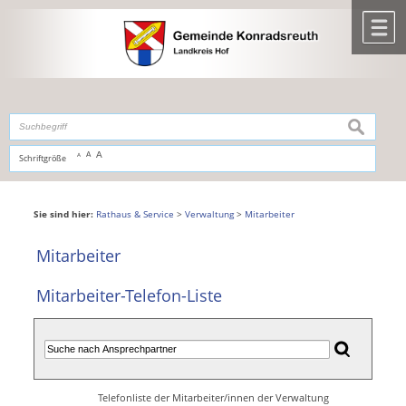
Zum Inhalt
,
zur Navigation
oder
zur Startseite
springen.
chließen
M
suchen
A
A
Schriftgröße
A
Sie sind hier:
Rathaus & Service
>
Verwaltung
>
Mitarbeiter
Mitarbeiter
Mitarbeiter-Telefon-Liste
Telefonliste der Mitarbeiter/innen der Verwaltung