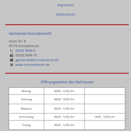
Impressum
Datenschutz
Gemeinde Konradsreuth
Hofer Str. 8
95176 Konradsreuth
09292 9599-0
09292 9599-70
gemeinde@konradsreuth.de
www.konradsreuth.de
Öffnungszeiten des Rathauses
Montag
08:00 - 12:00 Uhr
Dienstag
08:00 - 14:00 Uhr
Mittwoch
08:00 - 12:00 Uhr
Donnerstag
08:00 - 12:00 Uhr
14:00 – 18:00 Uhr
Freitag
08:00 - 12:00 Uhr