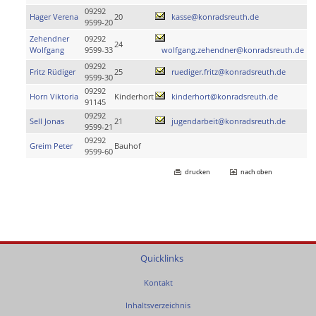
09292
Hager Verena
20
kasse@konradsreuth.de
9599-20
Zehendner
09292
24
Wolfgang
9599-33
wolfgang.zehendner@konradsreuth.de
09292
Fritz Rüdiger
25
ruediger.fritz@konradsreuth.de
9599-30
09292
Horn Viktoria
Kinderhort
kinderhort@konradsreuth.de
91145
09292
Sell Jonas
21
jugendarbeit@konradsreuth.de
9599-21
09292
Greim Peter
Bauhof
9599-60
drucken
nach oben
Quicklinks
Kontakt
Inhaltsverzeichnis