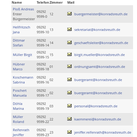
Name
Telefon
Zimmer
Mail
Ploß Andreas
09292
Erster
12
buergermeister@konradsreuth.de
9599-0
Bürgermeister
Hellfritzsch
09292
13
sekretariat@konradsreuth.de
Jana
9599-10
Dittmar
09292
14
geschaeftsleiter@konradsreuth.de
Stefan
9599-14
09292
Müller Birgit
15
birgit.mueller@konradsreuth.de
9599-15
Hübner
09292
01
ordnungsamt@konradsreuth.de
Marco
9599-18
Koschemann
09292
02
buergeramt@konradsreuth.de
Sabrina
9599-16
Poschert
09292
02
buergeramt@konradsreuth.de
Manuela
9599-17
Döhla
09292
03
personal@konradsreuth.de
Marina
9599-19
Müller
09292
22
kaemmerei@konradsreuth.de
Roland
9599-22
Reifenrath
09292
23
jeniffer.reifenrath@konradsreuth.de
Jeniffer
9599-23