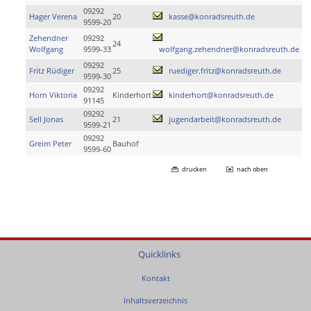
09292
Hager Verena
20
kasse@konradsreuth.de
9599-20
Zehendner
09292
24
Wolfgang
9599-33
wolfgang.zehendner@konradsreuth.de
09292
Fritz Rüdiger
25
ruediger.fritz@konradsreuth.de
9599-30
09292
Horn Viktoria
Kinderhort
kinderhort@konradsreuth.de
91145
09292
Sell Jonas
21
jugendarbeit@konradsreuth.de
9599-21
09292
Greim Peter
Bauhof
9599-60
drucken
nach oben
Quicklinks
Kontakt
Inhaltsverzeichnis