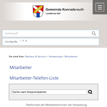
Zum Inhalt
,
zur Navigation
oder
zur Startseite
springen.
chließen
M
suchen
A
A
Schriftgröße
A
Sie sind hier:
Rathaus & Service
>
Verwaltung
>
Mitarbeiter
Mitarbeiter
Mitarbeiter-Telefon-Liste
Telefonliste der Mitarbeiter/innen der Verwaltung