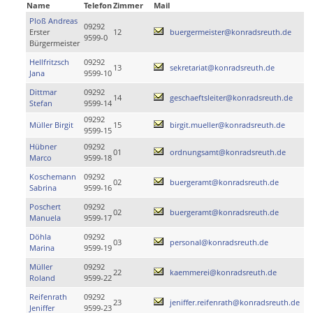
Name
Telefon
Zimmer
Mail
Ploß Andreas
09292
Erster
12
buergermeister@konradsreuth.de
9599-0
Bürgermeister
Hellfritzsch
09292
13
sekretariat@konradsreuth.de
Jana
9599-10
Dittmar
09292
14
geschaeftsleiter@konradsreuth.de
Stefan
9599-14
09292
Müller Birgit
15
birgit.mueller@konradsreuth.de
9599-15
Hübner
09292
01
ordnungsamt@konradsreuth.de
Marco
9599-18
Koschemann
09292
02
buergeramt@konradsreuth.de
Sabrina
9599-16
Poschert
09292
02
buergeramt@konradsreuth.de
Manuela
9599-17
Döhla
09292
03
personal@konradsreuth.de
Marina
9599-19
Müller
09292
22
kaemmerei@konradsreuth.de
Roland
9599-22
Reifenrath
09292
23
jeniffer.reifenrath@konradsreuth.de
Jeniffer
9599-23