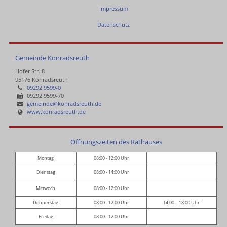
Impressum
Datenschutz
Gemeinde Konradsreuth
Hofer Str. 8
95176 Konradsreuth
09292 9599-0
09292 9599-70
gemeinde@konradsreuth.de
www.konradsreuth.de
Öffnungszeiten des Rathauses
Montag
08:00 - 12:00 Uhr
Dienstag
08:00 - 14:00 Uhr
Mittwoch
08:00 - 12:00 Uhr
Donnerstag
08:00 - 12:00 Uhr
14:00 – 18:00 Uhr
Freitag
08:00 - 12:00 Uhr