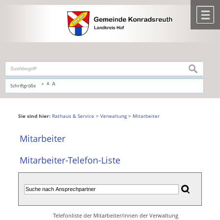
Zum Inhalt
,
zur Navigation
oder
zur Startseite
springen.
chließen
M
suchen
A
A
Schriftgröße
A
Sie sind hier:
Rathaus & Service
>
Verwaltung
>
Mitarbeiter
Mitarbeiter
Mitarbeiter-Telefon-Liste
Telefonliste der Mitarbeiter/innen der Verwaltung