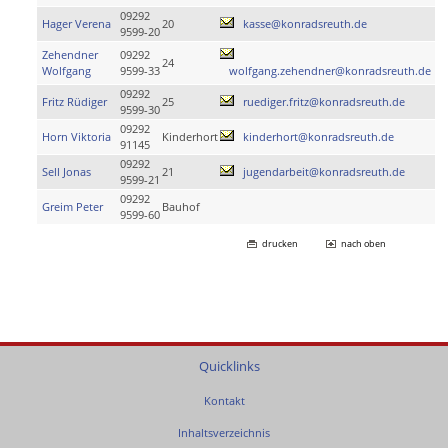
09292
Hager Verena
20
kasse@konradsreuth.de
9599-20
Zehendner
09292
24
Wolfgang
9599-33
wolfgang.zehendner@konradsreuth.de
09292
Fritz Rüdiger
25
ruediger.fritz@konradsreuth.de
9599-30
09292
Horn Viktoria
Kinderhort
kinderhort@konradsreuth.de
91145
09292
Sell Jonas
21
jugendarbeit@konradsreuth.de
9599-21
09292
Greim Peter
Bauhof
9599-60
drucken
nach oben
Quicklinks
Kontakt
Inhaltsverzeichnis