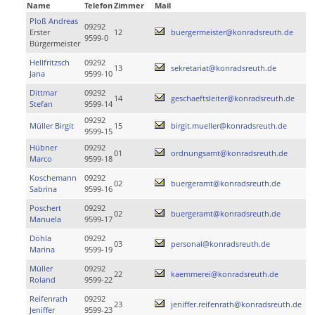
Name
Telefon
Zimmer
Mail
Ploß Andreas
09292
Erster
12
buergermeister@konradsreuth.de
9599-0
Bürgermeister
Hellfritzsch
09292
13
sekretariat@konradsreuth.de
Jana
9599-10
Dittmar
09292
14
geschaeftsleiter@konradsreuth.de
Stefan
9599-14
09292
Müller Birgit
15
birgit.mueller@konradsreuth.de
9599-15
Hübner
09292
01
ordnungsamt@konradsreuth.de
Marco
9599-18
Koschemann
09292
02
buergeramt@konradsreuth.de
Sabrina
9599-16
Poschert
09292
02
buergeramt@konradsreuth.de
Manuela
9599-17
Döhla
09292
03
personal@konradsreuth.de
Marina
9599-19
Müller
09292
22
kaemmerei@konradsreuth.de
Roland
9599-22
Reifenrath
09292
23
jeniffer.reifenrath@konradsreuth.de
Jeniffer
9599-23