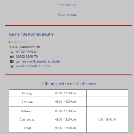
Impressum
Datenschutz
Gemeinde Konradsreuth
Hofer Str. 8
95176 Konradsreuth
09292 9599-0
09292 9599-70
gemeinde@konradsreuth.de
www.konradsreuth.de
Öffnungszeiten des Rathauses
Montag
08:00 - 12:00 Uhr
Dienstag
08:00 - 14:00 Uhr
Mittwoch
08:00 - 12:00 Uhr
Donnerstag
08:00 - 12:00 Uhr
14:00 – 18:00 Uhr
Freitag
08:00 - 12:00 Uhr