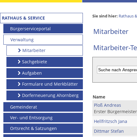
Sie sind hier:
Rathaus &
RATHAUS & SERVICE
Bürgerserviceportal
Mitarbeiter
Verwaltung
Mitarbeiter-Te
Mitarbeiter
Sachgebiete
Aufgaben
Formulare und Merkblätter
Dorferneuerung Ahornberg
Name
Ploß Andreas
Gemeinderat
Erster Bürgermeister
Ver- und Entsorgung
Hellfritzsch Jana
Ortsrecht & Satzungen
Dittmar Stefan