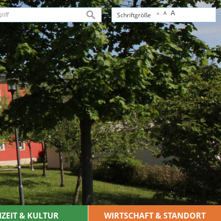
A
A
suchen
Schriftgröße
A
IZEIT & KULTUR
WIRTSCHAFT & STANDORT