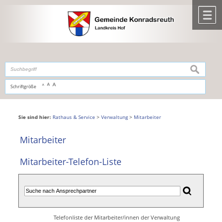
Zum Inhalt
,
zur Navigation
oder
zur Startseite
springen.
chließen
M
suchen
A
A
Schriftgröße
A
Sie sind hier:
Rathaus & Service
>
Verwaltung
>
Mitarbeiter
Mitarbeiter
Mitarbeiter-Telefon-Liste
Telefonliste der Mitarbeiter/innen der Verwaltung