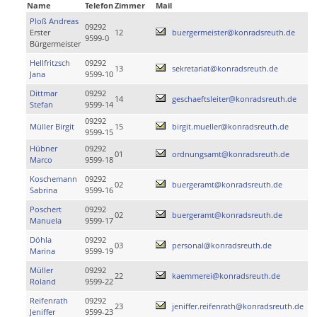
Name
Telefon
Zimmer
Mail
Ploß Andreas
09292
Erster
12
buergermeister@konradsreuth.de
9599-0
Bürgermeister
Hellfritzsch
09292
13
sekretariat@konradsreuth.de
Jana
9599-10
Dittmar
09292
14
geschaeftsleiter@konradsreuth.de
Stefan
9599-14
09292
Müller Birgit
15
birgit.mueller@konradsreuth.de
9599-15
Hübner
09292
01
ordnungsamt@konradsreuth.de
Marco
9599-18
Koschemann
09292
02
buergeramt@konradsreuth.de
Sabrina
9599-16
Poschert
09292
02
buergeramt@konradsreuth.de
Manuela
9599-17
Döhla
09292
03
personal@konradsreuth.de
Marina
9599-19
Müller
09292
22
kaemmerei@konradsreuth.de
Roland
9599-22
Reifenrath
09292
23
jeniffer.reifenrath@konradsreuth.de
Jeniffer
9599-23