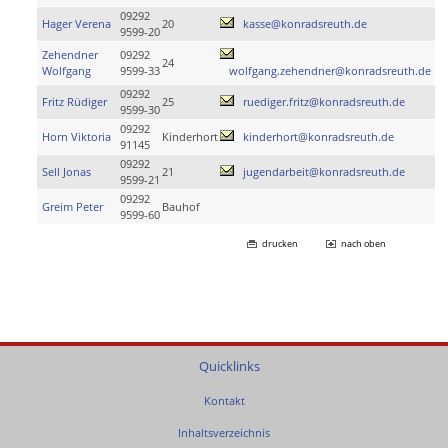
09292
Hager Verena
20
kasse@konradsreuth.de
9599-20
Zehendner
09292
24
Wolfgang
9599-33
wolfgang.zehendner@konradsreuth.de
09292
Fritz Rüdiger
25
ruediger.fritz@konradsreuth.de
9599-30
09292
Horn Viktoria
Kinderhort
kinderhort@konradsreuth.de
91145
09292
Sell Jonas
21
jugendarbeit@konradsreuth.de
9599-21
09292
Greim Peter
Bauhof
9599-60
drucken
nach oben
Quicklinks
Kontakt
Inhaltsverzeichnis