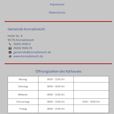
Impressum
Datenschutz
Gemeinde Konradsreuth
Hofer Str. 8
95176 Konradsreuth
09292 9599-0
09292 9599-70
gemeinde@konradsreuth.de
www.konradsreuth.de
Öffnungszeiten des Rathauses
Montag
08:00 - 12:00 Uhr
Dienstag
08:00 - 14:00 Uhr
Mittwoch
08:00 - 12:00 Uhr
Donnerstag
08:00 - 12:00 Uhr
14:00 – 18:00 Uhr
Freitag
08:00 - 12:00 Uhr