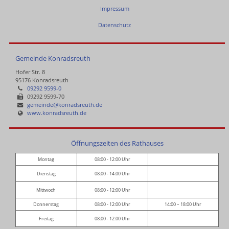
Impressum
Datenschutz
Gemeinde Konradsreuth
Hofer Str. 8
95176 Konradsreuth
09292 9599-0
09292 9599-70
gemeinde@konradsreuth.de
www.konradsreuth.de
Öffnungszeiten des Rathauses
Montag
08:00 - 12:00 Uhr
Dienstag
08:00 - 14:00 Uhr
Mittwoch
08:00 - 12:00 Uhr
Donnerstag
08:00 - 12:00 Uhr
14:00 – 18:00 Uhr
Freitag
08:00 - 12:00 Uhr