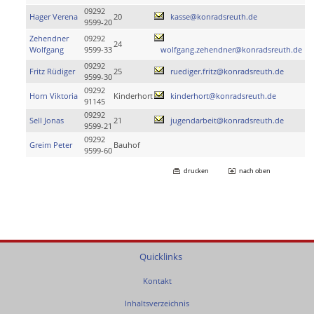
09292
Hager Verena
20
kasse@konradsreuth.de
9599-20
Zehendner
09292
24
Wolfgang
9599-33
wolfgang.zehendner@konradsreuth.de
09292
Fritz Rüdiger
25
ruediger.fritz@konradsreuth.de
9599-30
09292
Horn Viktoria
Kinderhort
kinderhort@konradsreuth.de
91145
09292
Sell Jonas
21
jugendarbeit@konradsreuth.de
9599-21
09292
Greim Peter
Bauhof
9599-60
drucken
nach oben
Quicklinks
Kontakt
Inhaltsverzeichnis