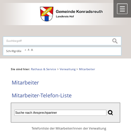
Zum Inhalt
,
zur Navigation
oder
zur Startseite
springen.
chließen
M
suchen
A
A
Schriftgröße
A
Sie sind hier:
Rathaus & Service
>
Verwaltung
>
Mitarbeiter
Mitarbeiter
Mitarbeiter-Telefon-Liste
Telefonliste der Mitarbeiter/innen der Verwaltung