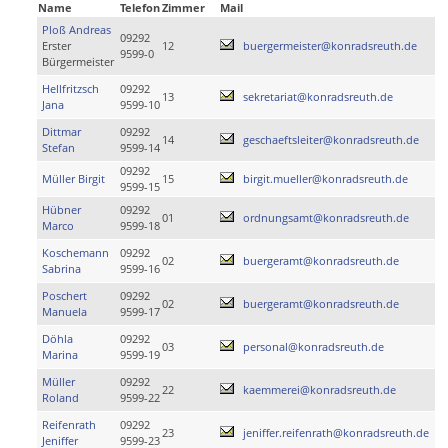
Name
Telefon
Zimmer
Mail
Ploß Andreas
09292
Erster
12
buergermeister@konradsreuth.de
9599-0
Bürgermeister
Hellfritzsch
09292
13
sekretariat@konradsreuth.de
Jana
9599-10
Dittmar
09292
14
geschaeftsleiter@konradsreuth.de
Stefan
9599-14
09292
Müller Birgit
15
birgit.mueller@konradsreuth.de
9599-15
Hübner
09292
01
ordnungsamt@konradsreuth.de
Marco
9599-18
Koschemann
09292
02
buergeramt@konradsreuth.de
Sabrina
9599-16
Poschert
09292
02
buergeramt@konradsreuth.de
Manuela
9599-17
Döhla
09292
03
personal@konradsreuth.de
Marina
9599-19
Müller
09292
22
kaemmerei@konradsreuth.de
Roland
9599-22
Reifenrath
09292
23
jeniffer.reifenrath@konradsreuth.de
Jeniffer
9599-23