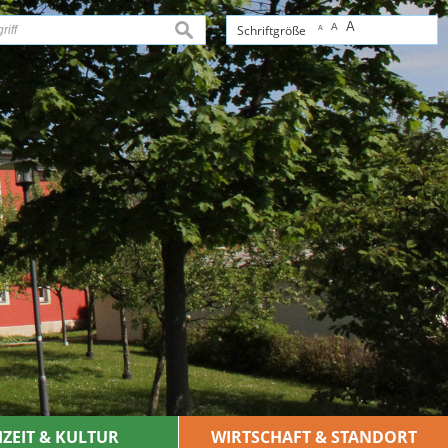
A
A
suchen
Schriftgröße
A
IZEIT & KULTUR
WIRTSCHAFT & STANDORT