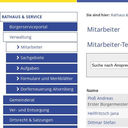
Sie sind hier:
Rathaus &
RATHAUS & SERVICE
Bürgerserviceportal
Mitarbeiter
Verwaltung
Mitarbeiter-Te
Mitarbeiter
Sachgebiete
Aufgaben
Formulare und Merkblätter
Dorferneuerung Ahornberg
Name
Ploß Andreas
Gemeinderat
Erster Bürgermeister
Ver- und Entsorgung
Hellfritzsch Jana
Ortsrecht & Satzungen
Dittmar Stefan