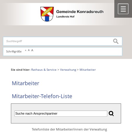
Zum Inhalt
,
zur Navigation
oder
zur Startseite
springen.
chließen
M
suchen
A
A
Schriftgröße
A
Sie sind hier:
Rathaus & Service
>
Verwaltung
>
Mitarbeiter
Mitarbeiter
Mitarbeiter-Telefon-Liste
Telefonliste der Mitarbeiter/innen der Verwaltung