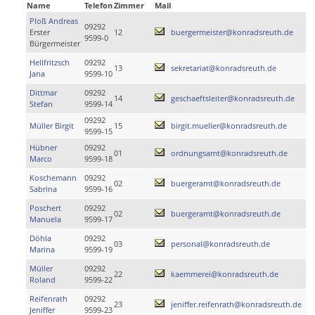
Name
Telefon
Zimmer
Mail
Ploß Andreas
09292
Erster
12
buergermeister@konradsreuth.de
9599-0
Bürgermeister
Hellfritzsch
09292
13
sekretariat@konradsreuth.de
Jana
9599-10
Dittmar
09292
14
geschaeftsleiter@konradsreuth.de
Stefan
9599-14
09292
Müller Birgit
15
birgit.mueller@konradsreuth.de
9599-15
Hübner
09292
01
ordnungsamt@konradsreuth.de
Marco
9599-18
Koschemann
09292
02
buergeramt@konradsreuth.de
Sabrina
9599-16
Poschert
09292
02
buergeramt@konradsreuth.de
Manuela
9599-17
Döhla
09292
03
personal@konradsreuth.de
Marina
9599-19
Müller
09292
22
kaemmerei@konradsreuth.de
Roland
9599-22
Reifenrath
09292
23
jeniffer.reifenrath@konradsreuth.de
Jeniffer
9599-23