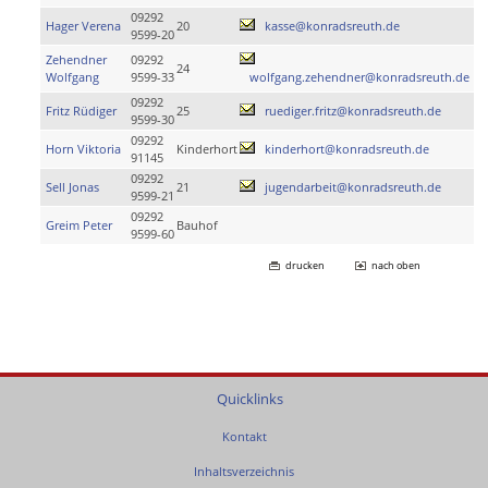
09292
Hager Verena
20
kasse@konradsreuth.de
9599-20
Zehendner
09292
24
Wolfgang
9599-33
wolfgang.zehendner@konradsreuth.de
09292
Fritz Rüdiger
25
ruediger.fritz@konradsreuth.de
9599-30
09292
Horn Viktoria
Kinderhort
kinderhort@konradsreuth.de
91145
09292
Sell Jonas
21
jugendarbeit@konradsreuth.de
9599-21
09292
Greim Peter
Bauhof
9599-60
drucken
nach oben
Quicklinks
Kontakt
Inhaltsverzeichnis