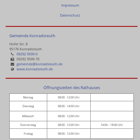
Impressum
Datenschutz
Gemeinde Konradsreuth
Hofer Str. 8
95176 Konradsreuth
09292 9599-0
09292 9599-70
gemeinde@konradsreuth.de
www.konradsreuth.de
Öffnungszeiten des Rathauses
Montag
08:00 - 12:00 Uhr
Dienstag
08:00 - 14:00 Uhr
Mittwoch
08:00 - 12:00 Uhr
Donnerstag
08:00 - 12:00 Uhr
14:00 – 18:00 Uhr
Freitag
08:00 - 12:00 Uhr