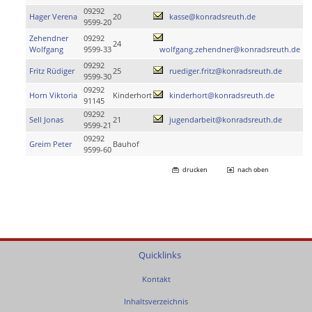
09292
Hager Verena
20
kasse@konradsreuth.de
9599-20
Zehendner
09292
24
Wolfgang
9599-33
wolfgang.zehendner@konradsreuth.de
09292
Fritz Rüdiger
25
ruediger.fritz@konradsreuth.de
9599-30
09292
Horn Viktoria
Kinderhort
kinderhort@konradsreuth.de
91145
09292
Sell Jonas
21
jugendarbeit@konradsreuth.de
9599-21
09292
Greim Peter
Bauhof
9599-60
drucken
nach oben
Quicklinks
Kontakt
Inhaltsverzeichnis