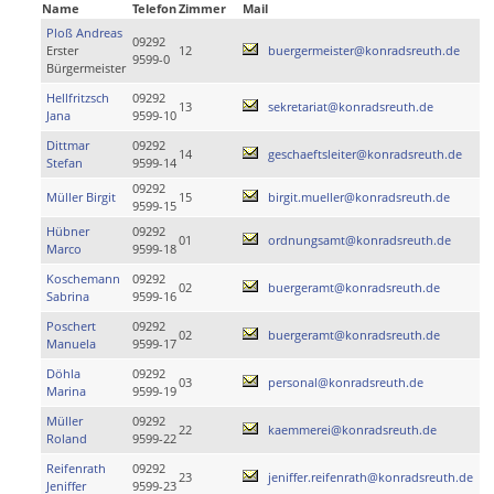
Name
Telefon
Zimmer
Mail
Ploß Andreas
09292
Erster
12
buergermeister@konradsreuth.de
9599-0
Bürgermeister
Hellfritzsch
09292
13
sekretariat@konradsreuth.de
Jana
9599-10
Dittmar
09292
14
geschaeftsleiter@konradsreuth.de
Stefan
9599-14
09292
Müller Birgit
15
birgit.mueller@konradsreuth.de
9599-15
Hübner
09292
01
ordnungsamt@konradsreuth.de
Marco
9599-18
Koschemann
09292
02
buergeramt@konradsreuth.de
Sabrina
9599-16
Poschert
09292
02
buergeramt@konradsreuth.de
Manuela
9599-17
Döhla
09292
03
personal@konradsreuth.de
Marina
9599-19
Müller
09292
22
kaemmerei@konradsreuth.de
Roland
9599-22
Reifenrath
09292
23
jeniffer.reifenrath@konradsreuth.de
Jeniffer
9599-23