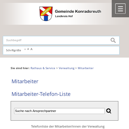
Zum Inhalt
,
zur Navigation
oder
zur Startseite
springen.
chließen
M
suchen
A
A
Schriftgröße
A
Sie sind hier:
Rathaus & Service
>
Verwaltung
>
Mitarbeiter
Mitarbeiter
Mitarbeiter-Telefon-Liste
Telefonliste der Mitarbeiter/innen der Verwaltung