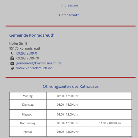
Impressum
Datenschutz
Gemeinde Konradsreuth
Hofer Str. 8
95176 Konradsreuth
09292 9599-0
09292 9599-70
gemeinde@konradsreuth.de
www.konradsreuth.de
Öffnungszeiten des Rathauses
Montag
08:00 - 12:00 Uhr
Dienstag
08:00 - 14:00 Uhr
Mittwoch
08:00 - 12:00 Uhr
Donnerstag
08:00 - 12:00 Uhr
14:00 – 18:00 Uhr
Freitag
08:00 - 12:00 Uhr