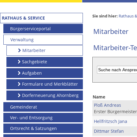
Sie sind hier:
Rathaus &
RATHAUS & SERVICE
Bürgerserviceportal
Mitarbeiter
Verwaltung
Mitarbeiter-Te
Mitarbeiter
Sachgebiete
Aufgaben
Formulare und Merkblätter
Dorferneuerung Ahornberg
Name
Ploß Andreas
Gemeinderat
Erster Bürgermeister
Ver- und Entsorgung
Hellfritzsch Jana
Ortsrecht & Satzungen
Dittmar Stefan