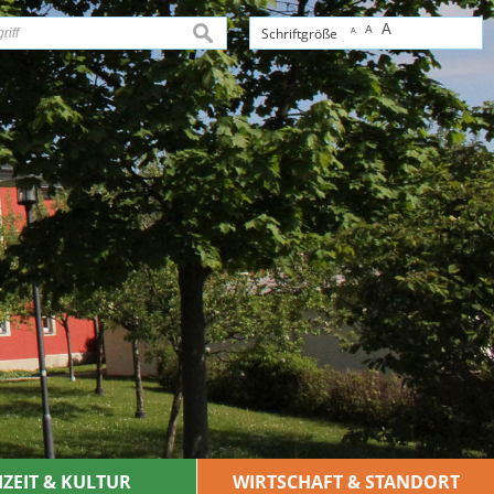
A
A
suchen
Schriftgröße
A
IZEIT & KULTUR
WIRTSCHAFT & STANDORT