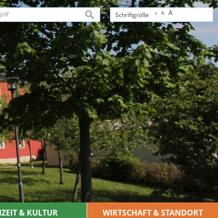
A
A
suchen
Schriftgröße
A
IZEIT & KULTUR
WIRTSCHAFT & STANDORT