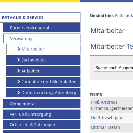
Sie sind hier:
Rathaus &
RATHAUS & SERVICE
Bürgerserviceportal
Mitarbeiter
Verwaltung
Mitarbeiter-Te
Mitarbeiter
Sachgebiete
Aufgaben
Formulare und Merkblätter
Dorferneuerung Ahornberg
Name
Ploß Andreas
Gemeinderat
Erster Bürgermeister
Ver- und Entsorgung
Hellfritzsch Jana
Ortsrecht & Satzungen
Dittmar Stefan