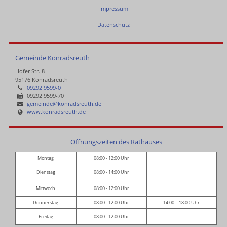
Impressum
Datenschutz
Gemeinde Konradsreuth
Hofer Str. 8
95176 Konradsreuth
09292 9599-0
09292 9599-70
gemeinde@konradsreuth.de
www.konradsreuth.de
Öffnungszeiten des Rathauses
Montag
08:00 - 12:00 Uhr
Dienstag
08:00 - 14:00 Uhr
Mittwoch
08:00 - 12:00 Uhr
Donnerstag
08:00 - 12:00 Uhr
14:00 – 18:00 Uhr
Freitag
08:00 - 12:00 Uhr