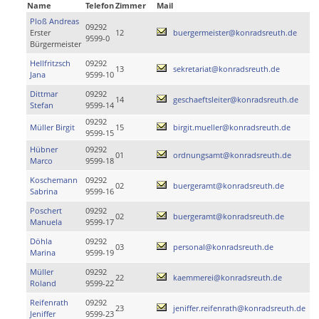
Name
Telefon
Zimmer
Mail
Ploß Andreas
09292
Erster
12
buergermeister@konradsreuth.de
9599-0
Bürgermeister
Hellfritzsch
09292
13
sekretariat@konradsreuth.de
Jana
9599-10
Dittmar
09292
14
geschaeftsleiter@konradsreuth.de
Stefan
9599-14
09292
Müller Birgit
15
birgit.mueller@konradsreuth.de
9599-15
Hübner
09292
01
ordnungsamt@konradsreuth.de
Marco
9599-18
Koschemann
09292
02
buergeramt@konradsreuth.de
Sabrina
9599-16
Poschert
09292
02
buergeramt@konradsreuth.de
Manuela
9599-17
Döhla
09292
03
personal@konradsreuth.de
Marina
9599-19
Müller
09292
22
kaemmerei@konradsreuth.de
Roland
9599-22
Reifenrath
09292
23
jeniffer.reifenrath@konradsreuth.de
Jeniffer
9599-23