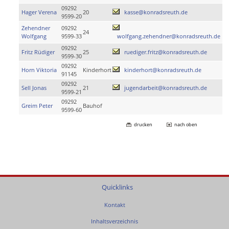
09292
Hager Verena
20
kasse@konradsreuth.de
9599-20
Zehendner
09292
24
Wolfgang
9599-33
wolfgang.zehendner@konradsreuth.de
09292
Fritz Rüdiger
25
ruediger.fritz@konradsreuth.de
9599-30
09292
Horn Viktoria
Kinderhort
kinderhort@konradsreuth.de
91145
09292
Sell Jonas
21
jugendarbeit@konradsreuth.de
9599-21
09292
Greim Peter
Bauhof
9599-60
drucken
nach oben
Quicklinks
Kontakt
Inhaltsverzeichnis