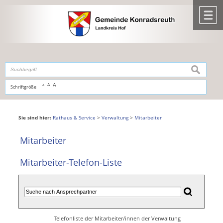
Zum Inhalt
,
zur Navigation
oder
zur Startseite
springen.
chließen
M
suchen
A
A
Schriftgröße
A
Sie sind hier:
Rathaus & Service
>
Verwaltung
>
Mitarbeiter
Mitarbeiter
Mitarbeiter-Telefon-Liste
Telefonliste der Mitarbeiter/innen der Verwaltung