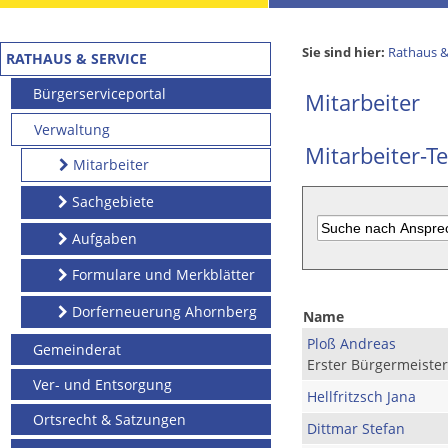
Sie sind hier:
Rathaus &
RATHAUS & SERVICE
Bürgerserviceportal
Mitarbeiter
Verwaltung
Mitarbeiter-Te
Mitarbeiter
Sachgebiete
Aufgaben
Formulare und Merkblätter
Dorferneuerung Ahornberg
Name
Ploß Andreas
Gemeinderat
Erster Bürgermeister
Ver- und Entsorgung
Hellfritzsch Jana
Ortsrecht & Satzungen
Dittmar Stefan