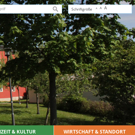
A
A
suchen
Schriftgröße
A
IZEIT & KULTUR
WIRTSCHAFT & STANDORT