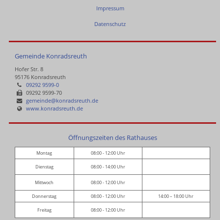
Impressum
Datenschutz
Gemeinde Konradsreuth
Hofer Str. 8
95176 Konradsreuth
09292 9599-0
09292 9599-70
gemeinde@konradsreuth.de
www.konradsreuth.de
Öffnungszeiten des Rathauses
Montag
08:00 - 12:00 Uhr
Dienstag
08:00 - 14:00 Uhr
Mittwoch
08:00 - 12:00 Uhr
Donnerstag
08:00 - 12:00 Uhr
14:00 – 18:00 Uhr
Freitag
08:00 - 12:00 Uhr