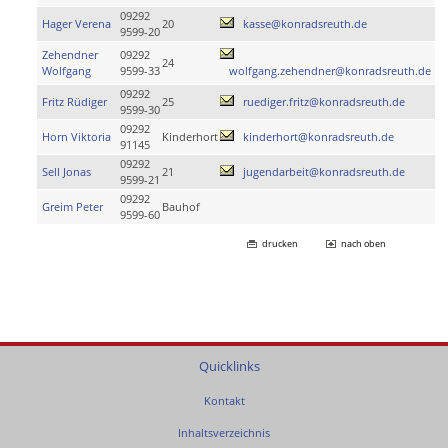
09292
Hager Verena
20
kasse@konradsreuth.de
9599-20
Zehendner
09292
24
Wolfgang
9599-33
wolfgang.zehendner@konradsreuth.de
09292
Fritz Rüdiger
25
ruediger.fritz@konradsreuth.de
9599-30
09292
Horn Viktoria
Kinderhort
kinderhort@konradsreuth.de
91145
09292
Sell Jonas
21
jugendarbeit@konradsreuth.de
9599-21
09292
Greim Peter
Bauhof
9599-60
drucken
nach oben
Quicklinks
Kontakt
Inhaltsverzeichnis