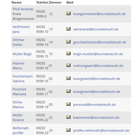
Name
Telefon
Zimmer
Mail
Ploß Andreas
09292
Erster
12
buergermeister@konradsreuth.de
9599-0
Bürgermeister
Hellfritzsch
09292
13
sekretariat@konradsreuth.de
Jana
9599-10
Dittmar
09292
14
geschaeftsleiter@konradsreuth.de
Stefan
9599-14
09292
Müller Birgit
15
birgit.mueller@konradsreuth.de
9599-15
Hübner
09292
01
ordnungsamt@konradsreuth.de
Marco
9599-18
Koschemann
09292
02
buergeramt@konradsreuth.de
Sabrina
9599-16
Poschert
09292
02
buergeramt@konradsreuth.de
Manuela
9599-17
Döhla
09292
03
personal@konradsreuth.de
Marina
9599-19
Müller
09292
22
kaemmerei@konradsreuth.de
Roland
9599-22
Reifenrath
09292
23
jeniffer.reifenrath@konradsreuth.de
Jeniffer
9599-23