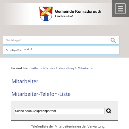
Zum Inhalt
,
zur Navigation
oder
zur Startseite
springen.
chließen
M
suchen
A
A
Schriftgröße
A
Sie sind hier:
Rathaus & Service
>
Verwaltung
>
Mitarbeiter
Mitarbeiter
Mitarbeiter-Telefon-Liste
Telefonliste der Mitarbeiter/innen der Verwaltung