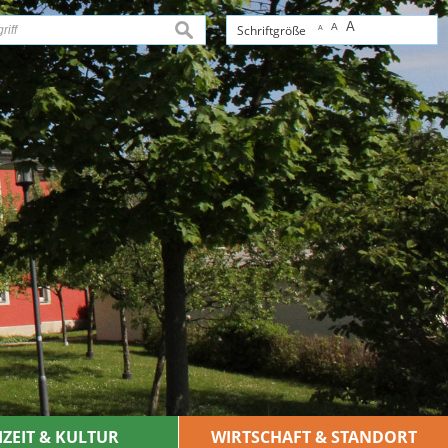
A
A
suchen
Schriftgröße
A
IZEIT & KULTUR
WIRTSCHAFT & STANDORT