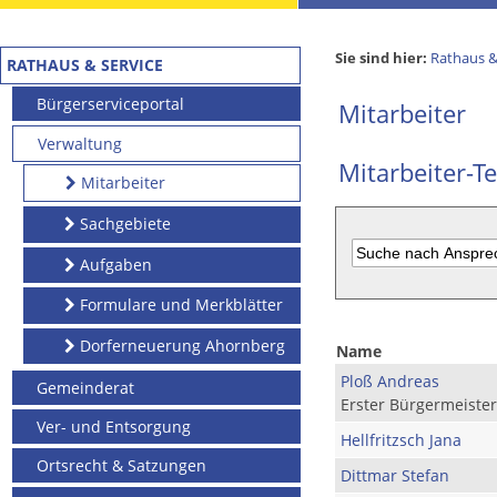
Sie sind hier:
Rathaus &
RATHAUS & SERVICE
Bürgerserviceportal
Mitarbeiter
Verwaltung
Mitarbeiter-Te
Mitarbeiter
Sachgebiete
Aufgaben
Formulare und Merkblätter
Dorferneuerung Ahornberg
Name
Ploß Andreas
Gemeinderat
Erster Bürgermeister
Ver- und Entsorgung
Hellfritzsch Jana
Ortsrecht & Satzungen
Dittmar Stefan