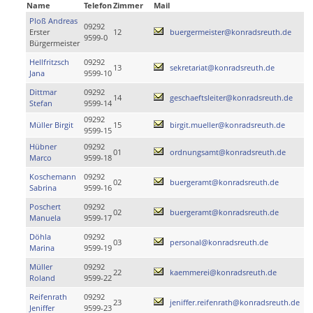
Name
Telefon
Zimmer
Mail
Ploß Andreas
09292
Erster
12
buergermeister@konradsreuth.de
9599-0
Bürgermeister
Hellfritzsch
09292
13
sekretariat@konradsreuth.de
Jana
9599-10
Dittmar
09292
14
geschaeftsleiter@konradsreuth.de
Stefan
9599-14
09292
Müller Birgit
15
birgit.mueller@konradsreuth.de
9599-15
Hübner
09292
01
ordnungsamt@konradsreuth.de
Marco
9599-18
Koschemann
09292
02
buergeramt@konradsreuth.de
Sabrina
9599-16
Poschert
09292
02
buergeramt@konradsreuth.de
Manuela
9599-17
Döhla
09292
03
personal@konradsreuth.de
Marina
9599-19
Müller
09292
22
kaemmerei@konradsreuth.de
Roland
9599-22
Reifenrath
09292
23
jeniffer.reifenrath@konradsreuth.de
Jeniffer
9599-23