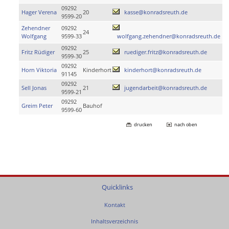
09292
Hager Verena
20
kasse@konradsreuth.de
9599-20
Zehendner
09292
24
Wolfgang
9599-33
wolfgang.zehendner@konradsreuth.de
09292
Fritz Rüdiger
25
ruediger.fritz@konradsreuth.de
9599-30
09292
Horn Viktoria
Kinderhort
kinderhort@konradsreuth.de
91145
09292
Sell Jonas
21
jugendarbeit@konradsreuth.de
9599-21
09292
Greim Peter
Bauhof
9599-60
drucken
nach oben
Quicklinks
Kontakt
Inhaltsverzeichnis