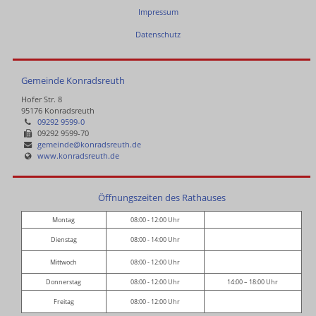
Impressum
Datenschutz
Gemeinde Konradsreuth
Hofer Str. 8
95176 Konradsreuth
09292 9599-0
09292 9599-70
gemeinde@konradsreuth.de
www.konradsreuth.de
Öffnungszeiten des Rathauses
Montag
08:00 - 12:00 Uhr
Dienstag
08:00 - 14:00 Uhr
Mittwoch
08:00 - 12:00 Uhr
Donnerstag
08:00 - 12:00 Uhr
14:00 – 18:00 Uhr
Freitag
08:00 - 12:00 Uhr