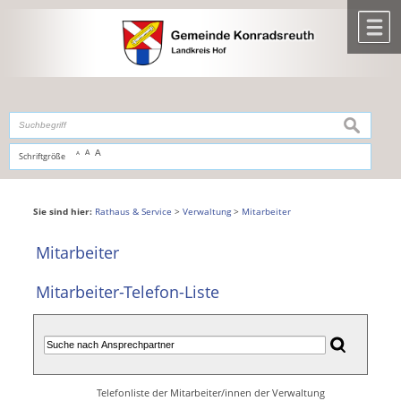
Zum Inhalt
,
zur Navigation
oder
zur Startseite
springen.
chließen
M
suchen
A
A
Schriftgröße
A
Sie sind hier:
Rathaus & Service
>
Verwaltung
>
Mitarbeiter
Mitarbeiter
Mitarbeiter-Telefon-Liste
Telefonliste der Mitarbeiter/innen der Verwaltung