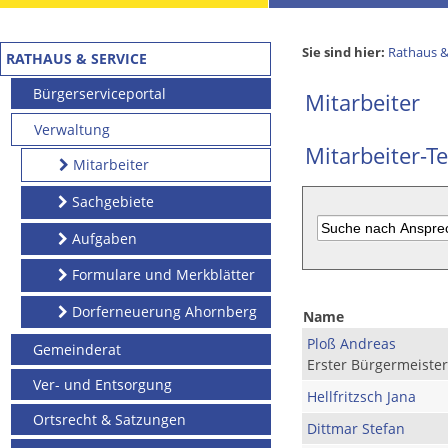
Sie sind hier:
Rathaus &
RATHAUS & SERVICE
Bürgerserviceportal
Mitarbeiter
Verwaltung
Mitarbeiter-Te
Mitarbeiter
Sachgebiete
Aufgaben
Formulare und Merkblätter
Dorferneuerung Ahornberg
Name
Ploß Andreas
Gemeinderat
Erster Bürgermeister
Ver- und Entsorgung
Hellfritzsch Jana
Ortsrecht & Satzungen
Dittmar Stefan