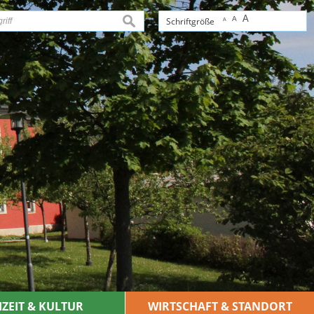
A
A
suchen
Schriftgröße
A
IZEIT & KULTUR
WIRTSCHAFT & STANDORT