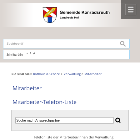
Zum Inhalt
,
zur Navigation
oder
zur Startseite
springen.
chließen
M
suchen
A
A
Schriftgröße
A
Sie sind hier:
Rathaus & Service
>
Verwaltung
>
Mitarbeiter
Mitarbeiter
Mitarbeiter-Telefon-Liste
Telefonliste der Mitarbeiter/innen der Verwaltung