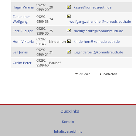
09292
Hager Verena
20
kasse@konradsreuth.de
9599-20
Zehendner
09292
24
Wolfgang
9599-33
wolfgang.zehendner@konradsreuth.de
09292
Fritz Rüdiger
25
ruediger.fritz@konradsreuth.de
9599-30
09292
Horn Viktoria
Kinderhort
kinderhort@konradsreuth.de
91145
09292
Sell Jonas
21
jugendarbeit@konradsreuth.de
9599-21
09292
Greim Peter
Bauhof
9599-60
drucken
nach oben
Quicklinks
Kontakt
Inhaltsverzeichnis