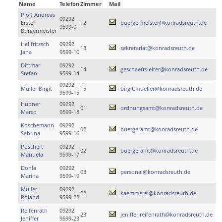
Name
Telefon
Zimmer
Mail
Ploß Andreas
09292
Erster
12
buergermeister@konradsreuth.de
9599-0
Bürgermeister
Hellfritzsch
09292
13
sekretariat@konradsreuth.de
Jana
9599-10
Dittmar
09292
14
geschaeftsleiter@konradsreuth.de
Stefan
9599-14
09292
Müller Birgit
15
birgit.mueller@konradsreuth.de
9599-15
Hübner
09292
01
ordnungsamt@konradsreuth.de
Marco
9599-18
Koschemann
09292
02
buergeramt@konradsreuth.de
Sabrina
9599-16
Poschert
09292
02
buergeramt@konradsreuth.de
Manuela
9599-17
Döhla
09292
03
personal@konradsreuth.de
Marina
9599-19
Müller
09292
22
kaemmerei@konradsreuth.de
Roland
9599-22
Reifenrath
09292
23
jeniffer.reifenrath@konradsreuth.de
Jeniffer
9599-23