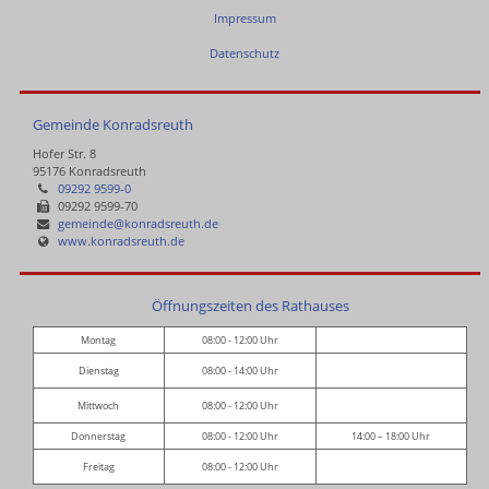
Impressum
Datenschutz
Gemeinde Konradsreuth
Hofer Str. 8
95176 Konradsreuth
09292 9599-0
09292 9599-70
gemeinde@konradsreuth.de
www.konradsreuth.de
Öffnungszeiten des Rathauses
Montag
08:00 - 12:00 Uhr
Dienstag
08:00 - 14:00 Uhr
Mittwoch
08:00 - 12:00 Uhr
Donnerstag
08:00 - 12:00 Uhr
14:00 – 18:00 Uhr
Freitag
08:00 - 12:00 Uhr