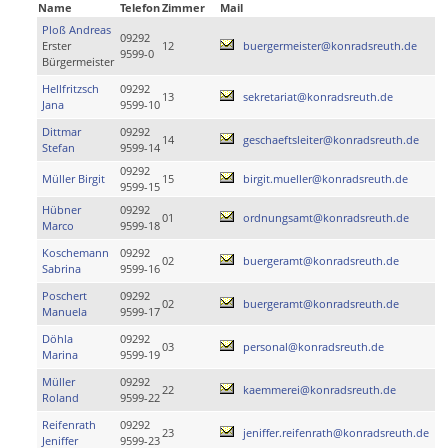
Name
Telefon
Zimmer
Mail
Ploß Andreas
09292
Erster
12
buergermeister@konradsreuth.de
9599-0
Bürgermeister
Hellfritzsch
09292
13
sekretariat@konradsreuth.de
Jana
9599-10
Dittmar
09292
14
geschaeftsleiter@konradsreuth.de
Stefan
9599-14
09292
Müller Birgit
15
birgit.mueller@konradsreuth.de
9599-15
Hübner
09292
01
ordnungsamt@konradsreuth.de
Marco
9599-18
Koschemann
09292
02
buergeramt@konradsreuth.de
Sabrina
9599-16
Poschert
09292
02
buergeramt@konradsreuth.de
Manuela
9599-17
Döhla
09292
03
personal@konradsreuth.de
Marina
9599-19
Müller
09292
22
kaemmerei@konradsreuth.de
Roland
9599-22
Reifenrath
09292
23
jeniffer.reifenrath@konradsreuth.de
Jeniffer
9599-23