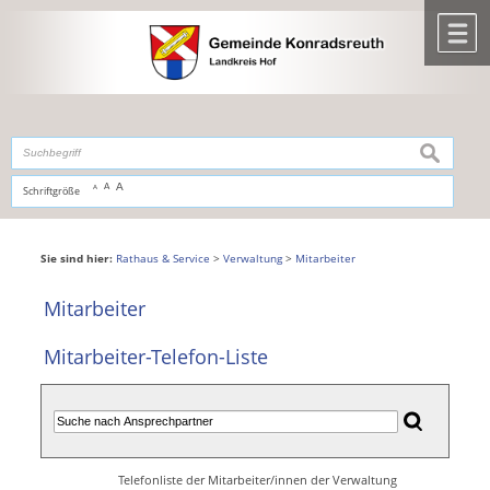
Zum Inhalt
,
zur Navigation
oder
zur Startseite
springen.
chließen
M
suchen
A
A
Schriftgröße
A
Sie sind hier:
Rathaus & Service
>
Verwaltung
>
Mitarbeiter
Mitarbeiter
Mitarbeiter-Telefon-Liste
Telefonliste der Mitarbeiter/innen der Verwaltung