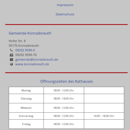
Impressum
Datenschutz
Gemeinde Konradsreuth
Hofer Str. 8
95176 Konradsreuth
09292 9599-0
09292 9599-70
gemeinde@konradsreuth.de
www.konradsreuth.de
Öffnungszeiten des Rathauses
Montag
08:00 - 12:00 Uhr
Dienstag
08:00 - 14:00 Uhr
Mittwoch
08:00 - 12:00 Uhr
Donnerstag
08:00 - 12:00 Uhr
14:00 – 18:00 Uhr
Freitag
08:00 - 12:00 Uhr