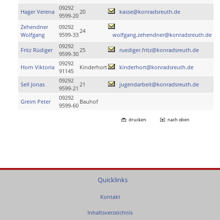
09292
Hager Verena
20
kasse@konradsreuth.de
9599-20
Zehendner
09292
24
Wolfgang
9599-33
wolfgang.zehendner@konradsreuth.de
09292
Fritz Rüdiger
25
ruediger.fritz@konradsreuth.de
9599-30
09292
Horn Viktoria
Kinderhort
kinderhort@konradsreuth.de
91145
09292
Sell Jonas
21
jugendarbeit@konradsreuth.de
9599-21
09292
Greim Peter
Bauhof
9599-60
drucken
nach oben
Quicklinks
Kontakt
Inhaltsverzeichnis