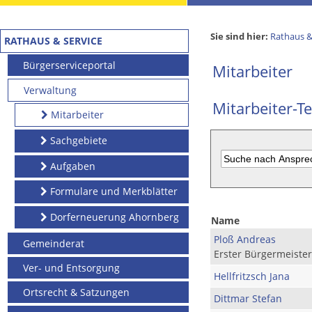
Sie sind hier:
Rathaus &
RATHAUS & SERVICE
Bürgerserviceportal
Mitarbeiter
Verwaltung
Mitarbeiter-Te
Mitarbeiter
Sachgebiete
Aufgaben
Formulare und Merkblätter
Dorferneuerung Ahornberg
Name
Ploß Andreas
Gemeinderat
Erster Bürgermeister
Ver- und Entsorgung
Hellfritzsch Jana
Ortsrecht & Satzungen
Dittmar Stefan