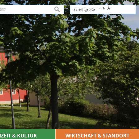
A
A
suchen
Schriftgröße
A
IZEIT & KULTUR
WIRTSCHAFT & STANDORT