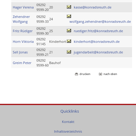
09292
Hager Verena
20
kasse@konradsreuth.de
9599-20
Zehendner
09292
24
Wolfgang
9599-33
wolfgang.zehendner@konradsreuth.de
09292
Fritz Rüdiger
25
ruediger.fritz@konradsreuth.de
9599-30
09292
Horn Viktoria
Kinderhort
kinderhort@konradsreuth.de
91145
09292
Sell Jonas
21
jugendarbeit@konradsreuth.de
9599-21
09292
Greim Peter
Bauhof
9599-60
drucken
nach oben
Quicklinks
Kontakt
Inhaltsverzeichnis