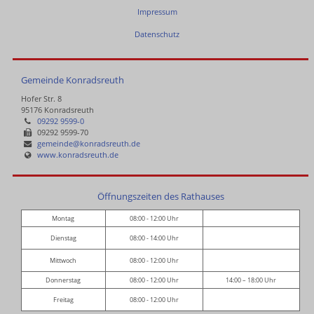
Impressum
Datenschutz
Gemeinde Konradsreuth
Hofer Str. 8
95176 Konradsreuth
09292 9599-0
09292 9599-70
gemeinde@konradsreuth.de
www.konradsreuth.de
Öffnungszeiten des Rathauses
Montag
08:00 - 12:00 Uhr
Dienstag
08:00 - 14:00 Uhr
Mittwoch
08:00 - 12:00 Uhr
Donnerstag
08:00 - 12:00 Uhr
14:00 – 18:00 Uhr
Freitag
08:00 - 12:00 Uhr