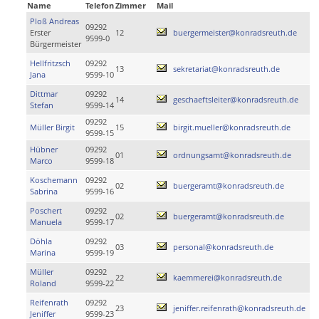
Name
Telefon
Zimmer
Mail
Ploß Andreas
09292
Erster
12
buergermeister@konradsreuth.de
9599-0
Bürgermeister
Hellfritzsch
09292
13
sekretariat@konradsreuth.de
Jana
9599-10
Dittmar
09292
14
geschaeftsleiter@konradsreuth.de
Stefan
9599-14
09292
Müller Birgit
15
birgit.mueller@konradsreuth.de
9599-15
Hübner
09292
01
ordnungsamt@konradsreuth.de
Marco
9599-18
Koschemann
09292
02
buergeramt@konradsreuth.de
Sabrina
9599-16
Poschert
09292
02
buergeramt@konradsreuth.de
Manuela
9599-17
Döhla
09292
03
personal@konradsreuth.de
Marina
9599-19
Müller
09292
22
kaemmerei@konradsreuth.de
Roland
9599-22
Reifenrath
09292
23
jeniffer.reifenrath@konradsreuth.de
Jeniffer
9599-23