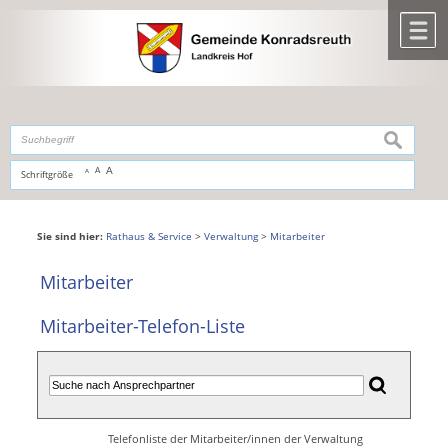
Zum Inhalt
,
zur Navigation
oder
zur Startseite
springen.
chließen
M
suchen
A
A
Schriftgröße
A
Sie sind hier:
Rathaus & Service
>
Verwaltung
>
Mitarbeiter
Mitarbeiter
Mitarbeiter-Telefon-Liste
Telefonliste der Mitarbeiter/innen der Verwaltung