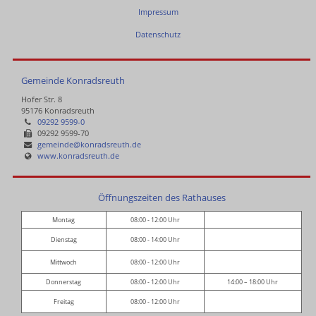
Impressum
Datenschutz
Gemeinde Konradsreuth
Hofer Str. 8
95176 Konradsreuth
09292 9599-0
09292 9599-70
gemeinde@konradsreuth.de
www.konradsreuth.de
Öffnungszeiten des Rathauses
Montag
08:00 - 12:00 Uhr
Dienstag
08:00 - 14:00 Uhr
Mittwoch
08:00 - 12:00 Uhr
Donnerstag
08:00 - 12:00 Uhr
14:00 – 18:00 Uhr
Freitag
08:00 - 12:00 Uhr