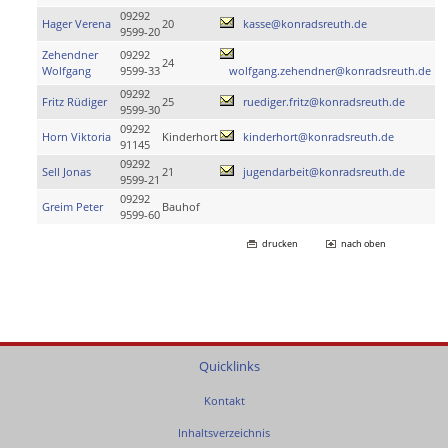
09292
Hager Verena
20
kasse@konradsreuth.de
9599-20
Zehendner
09292
24
Wolfgang
9599-33
wolfgang.zehendner@konradsreuth.de
09292
Fritz Rüdiger
25
ruediger.fritz@konradsreuth.de
9599-30
09292
Horn Viktoria
Kinderhort
kinderhort@konradsreuth.de
91145
09292
Sell Jonas
21
jugendarbeit@konradsreuth.de
9599-21
09292
Greim Peter
Bauhof
9599-60
drucken
nach oben
Quicklinks
Kontakt
Inhaltsverzeichnis