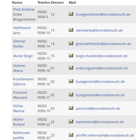
Name
Telefon
Zimmer
Mail
Ploß Andreas
09292
Erster
12
buergermeister@konradsreuth.de
9599-0
Bürgermeister
Hellfritzsch
09292
13
sekretariat@konradsreuth.de
Jana
9599-10
Dittmar
09292
14
geschaeftsleiter@konradsreuth.de
Stefan
9599-14
09292
Müller Birgit
15
birgit.mueller@konradsreuth.de
9599-15
Hübner
09292
01
ordnungsamt@konradsreuth.de
Marco
9599-18
Koschemann
09292
02
buergeramt@konradsreuth.de
Sabrina
9599-16
Poschert
09292
02
buergeramt@konradsreuth.de
Manuela
9599-17
Döhla
09292
03
personal@konradsreuth.de
Marina
9599-19
Müller
09292
22
kaemmerei@konradsreuth.de
Roland
9599-22
Reifenrath
09292
23
jeniffer.reifenrath@konradsreuth.de
Jeniffer
9599-23