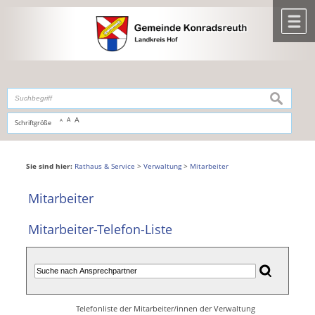
Zum Inhalt
,
zur Navigation
oder
zur Startseite
springen.
chließen
M
suchen
A
A
Schriftgröße
A
Sie sind hier:
Rathaus & Service
>
Verwaltung
>
Mitarbeiter
Mitarbeiter
Mitarbeiter-Telefon-Liste
Telefonliste der Mitarbeiter/innen der Verwaltung