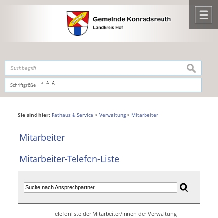
Zum Inhalt
,
zur Navigation
oder
zur Startseite
springen.
chließen
M
suchen
A
A
Schriftgröße
A
Sie sind hier:
Rathaus & Service
>
Verwaltung
>
Mitarbeiter
Mitarbeiter
Mitarbeiter-Telefon-Liste
Telefonliste der Mitarbeiter/innen der Verwaltung