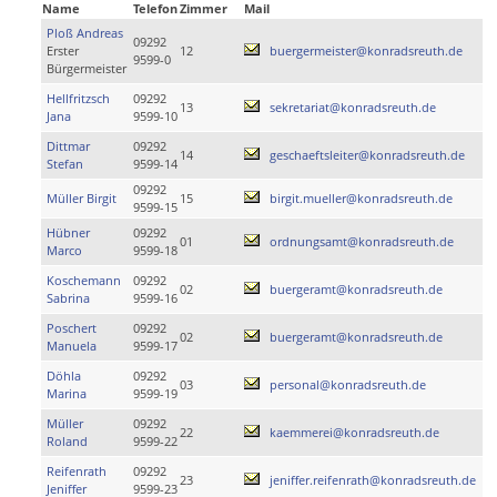
Name
Telefon
Zimmer
Mail
Ploß Andreas
09292
Erster
12
buergermeister@konradsreuth.de
9599-0
Bürgermeister
Hellfritzsch
09292
13
sekretariat@konradsreuth.de
Jana
9599-10
Dittmar
09292
14
geschaeftsleiter@konradsreuth.de
Stefan
9599-14
09292
Müller Birgit
15
birgit.mueller@konradsreuth.de
9599-15
Hübner
09292
01
ordnungsamt@konradsreuth.de
Marco
9599-18
Koschemann
09292
02
buergeramt@konradsreuth.de
Sabrina
9599-16
Poschert
09292
02
buergeramt@konradsreuth.de
Manuela
9599-17
Döhla
09292
03
personal@konradsreuth.de
Marina
9599-19
Müller
09292
22
kaemmerei@konradsreuth.de
Roland
9599-22
Reifenrath
09292
23
jeniffer.reifenrath@konradsreuth.de
Jeniffer
9599-23