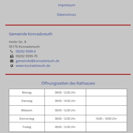
Impressum
Datenschutz
Gemeinde Konradsreuth
Hofer Str. 8
95176 Konradsreuth
09292 9599-0
09292 9599-70
gemeinde@konradsreuth.de
www.konradsreuth.de
Öffnungszeiten des Rathauses
Montag
08:00 - 12:00 Uhr
Dienstag
08:00 - 14:00 Uhr
Mittwoch
08:00 - 12:00 Uhr
Donnerstag
08:00 - 12:00 Uhr
14:00 – 18:00 Uhr
Freitag
08:00 - 12:00 Uhr