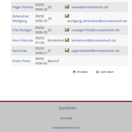
09292
Hager Verena
20
kasse@konradsreuth.de
9599-20
Zehendner
09292
24
Wolfgang
9599-33
wolfgang.zehendner@konradsreuth.de
09292
Fritz Rüdiger
25
ruediger.fritz@konradsreuth.de
9599-30
09292
Horn Viktoria
Kinderhort
kinderhort@konradsreuth.de
91145
09292
Sell Jonas
21
jugendarbeit@konradsreuth.de
9599-21
09292
Greim Peter
Bauhof
9599-60
drucken
nach oben
Quicklinks
Kontakt
Inhaltsverzeichnis