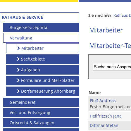
Sie sind hier:
Rathaus &
RATHAUS & SERVICE
Bürgerserviceportal
Mitarbeiter
Verwaltung
Mitarbeiter-Te
Mitarbeiter
Sachgebiete
Aufgaben
Formulare und Merkblätter
Dorferneuerung Ahornberg
Name
Ploß Andreas
Gemeinderat
Erster Bürgermeister
Ver- und Entsorgung
Hellfritzsch Jana
Ortsrecht & Satzungen
Dittmar Stefan