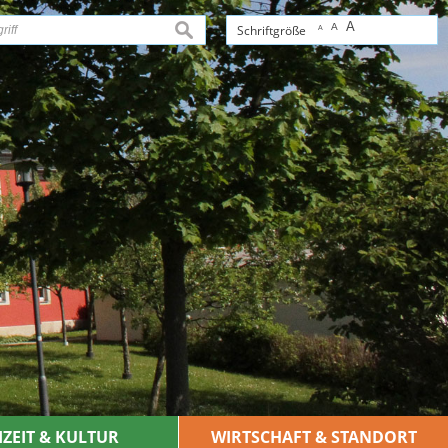
A
A
suchen
Schriftgröße
A
IZEIT & KULTUR
WIRTSCHAFT & STANDORT