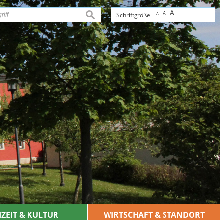
A
A
suchen
Schriftgröße
A
IZEIT & KULTUR
WIRTSCHAFT & STANDORT