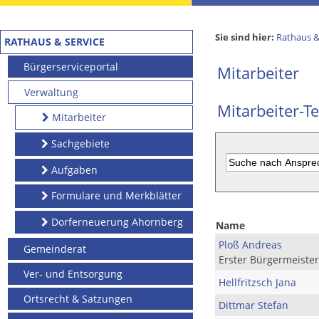
Sie sind hier:
Rathaus &
RATHAUS & SERVICE
Bürgerserviceportal
Mitarbeiter
Verwaltung
Mitarbeiter-Te
Mitarbeiter
Sachgebiete
Aufgaben
Formulare und Merkblätter
Dorferneuerung Ahornberg
Name
Ploß Andreas
Gemeinderat
Erster Bürgermeister
Ver- und Entsorgung
Hellfritzsch Jana
Ortsrecht & Satzungen
Dittmar Stefan