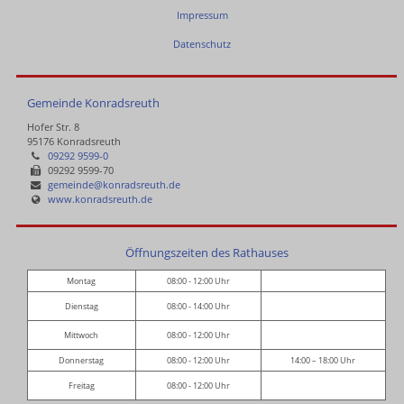
Impressum
Datenschutz
Gemeinde Konradsreuth
Hofer Str. 8
95176 Konradsreuth
09292 9599-0
09292 9599-70
gemeinde@konradsreuth.de
www.konradsreuth.de
Öffnungszeiten des Rathauses
Montag
08:00 - 12:00 Uhr
Dienstag
08:00 - 14:00 Uhr
Mittwoch
08:00 - 12:00 Uhr
Donnerstag
08:00 - 12:00 Uhr
14:00 – 18:00 Uhr
Freitag
08:00 - 12:00 Uhr