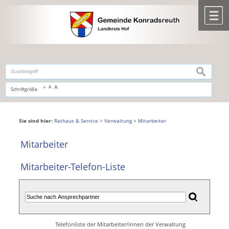
Zum Inhalt
,
zur Navigation
oder
zur Startseite
springen.
chließen
M
suchen
A
A
Schriftgröße
A
Sie sind hier:
Rathaus & Service
>
Verwaltung
>
Mitarbeiter
Mitarbeiter
Mitarbeiter-Telefon-Liste
Telefonliste der Mitarbeiter/innen der Verwaltung