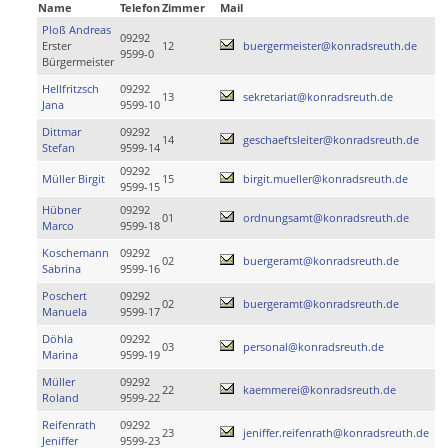
Name
Telefon
Zimmer
Mail
Ploß Andreas
09292
Erster
12
buergermeister@konradsreuth.de
9599-0
Bürgermeister
Hellfritzsch
09292
13
sekretariat@konradsreuth.de
Jana
9599-10
Dittmar
09292
14
geschaeftsleiter@konradsreuth.de
Stefan
9599-14
09292
Müller Birgit
15
birgit.mueller@konradsreuth.de
9599-15
Hübner
09292
01
ordnungsamt@konradsreuth.de
Marco
9599-18
Koschemann
09292
02
buergeramt@konradsreuth.de
Sabrina
9599-16
Poschert
09292
02
buergeramt@konradsreuth.de
Manuela
9599-17
Döhla
09292
03
personal@konradsreuth.de
Marina
9599-19
Müller
09292
22
kaemmerei@konradsreuth.de
Roland
9599-22
Reifenrath
09292
23
jeniffer.reifenrath@konradsreuth.de
Jeniffer
9599-23