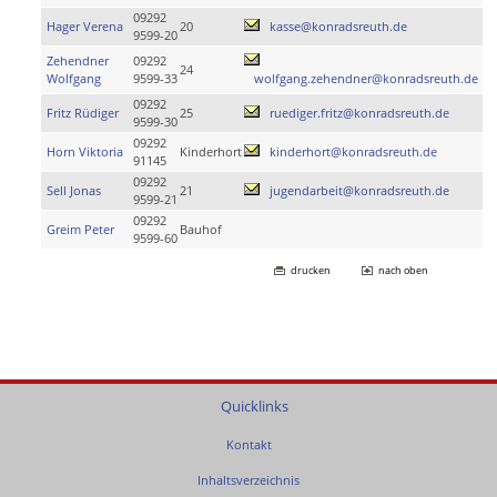
09292
Hager Verena
20
kasse@konradsreuth.de
9599-20
Zehendner
09292
24
Wolfgang
9599-33
wolfgang.zehendner@konradsreuth.de
09292
Fritz Rüdiger
25
ruediger.fritz@konradsreuth.de
9599-30
09292
Horn Viktoria
Kinderhort
kinderhort@konradsreuth.de
91145
09292
Sell Jonas
21
jugendarbeit@konradsreuth.de
9599-21
09292
Greim Peter
Bauhof
9599-60
drucken
nach oben
Quicklinks
Kontakt
Inhaltsverzeichnis