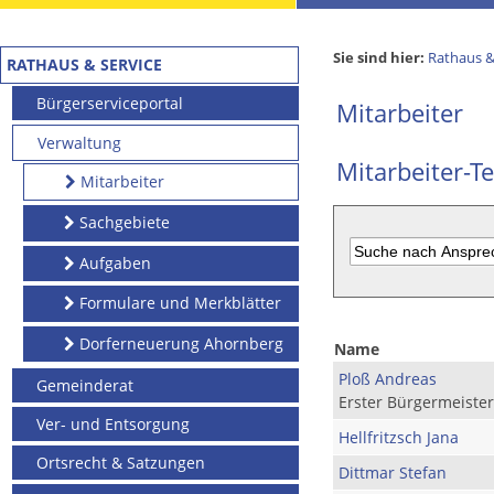
Sie sind hier:
Rathaus &
RATHAUS & SERVICE
Bürgerserviceportal
Mitarbeiter
Verwaltung
Mitarbeiter-Te
Mitarbeiter
Sachgebiete
Aufgaben
Formulare und Merkblätter
Dorferneuerung Ahornberg
Name
Ploß Andreas
Gemeinderat
Erster Bürgermeister
Ver- und Entsorgung
Hellfritzsch Jana
Ortsrecht & Satzungen
Dittmar Stefan