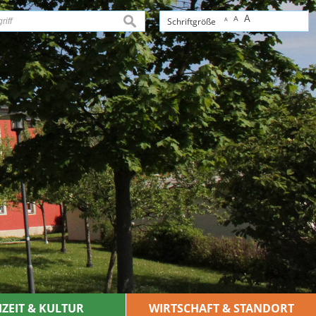
A
A
suchen
Schriftgröße
A
IZEIT & KULTUR
WIRTSCHAFT & STANDORT